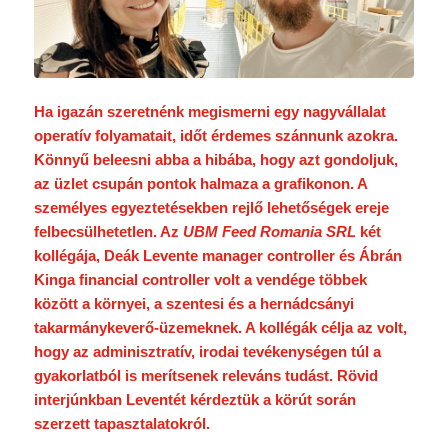
Ha igazán szeretnénk megismerni egy nagyvállalat
operatív folyamatait, időt érdemes szánnunk azokra.
Könnyű beleesni abba a hibába, hogy azt gondoljuk,
az üzlet csupán pontok halmaza a grafikonon. A
személyes egyeztetésekben rejlő lehetőségek ereje
felbecsülhetetlen. Az
UBM Feed Romania SRL
két
kollégája, Deák Levente manager controller és Ábrán
Kinga financial controller volt a vendége többek
között a környei, a szentesi és a hernádcsányi
takarmánykeverő-üzemeknek. A kollégák célja az volt,
hogy az adminisztratív, irodai tevékenységen túl a
gyakorlatból is merítsenek releváns tudást. Rövid
interjúnkban Leventét kérdeztük a körút során
szerzett tapasztalatokról.