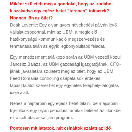
Miként született meg a gondolat, hogy az irodából
kiszakadva egy egész hetet “terepen” töltsetek?
Honnan jön az ötlet?
Deák Levente: Egy olyan gyors növekedési pályán lévő
vállalat-csoportnál, mint az UBM, a megfelelő
hatékonyságú kommunikáció megszervezése és
fenntartása talán az egyik legbonyolultabb feladat.
Egy menedzsment találkozó során az UBM vezetői közül
Janositz Balázs, az UBM gazdasági igazgatójának, CFO-
jának javaslatára született meg az ötlet, hogy az UBM
Feed Romania controlling csapata sok érdekes
tapasztalatot szerezhet egy egyhetes telephely-látogatás
ideje alatt.
Nehéz a naptárban egy egész hetet találni, de májusban
kijelöltünk egy olyan periódust, amikor belefért az időnkbe
ez a sok utazással járó program.
Pontosan mit láttatok, mit csináltok ezalatt az idő