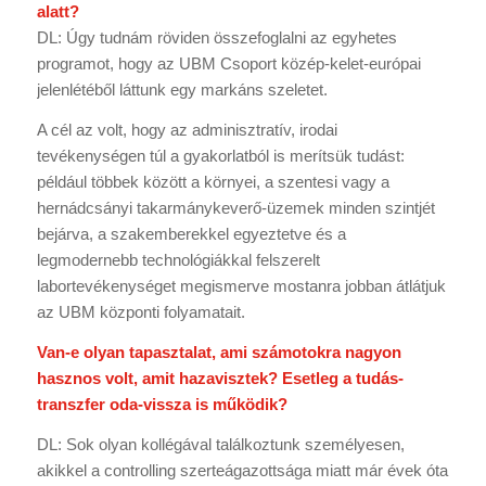
alatt?
DL: Úgy tudnám röviden összefoglalni az egyhetes
programot, hogy az UBM Csoport közép-kelet-európai
jelenlétéből láttunk egy markáns szeletet.
A cél az volt, hogy az adminisztratív, irodai
tevékenységen túl a gyakorlatból is merítsük tudást:
például többek között a környei, a szentesi vagy a
hernádcsányi takarmánykeverő-üzemek minden szintjét
bejárva, a szakemberekkel egyeztetve és a
legmodernebb technológiákkal felszerelt
labortevékenységet megismerve mostanra jobban átlátjuk
az UBM központi folyamatait.
Van-e olyan tapasztalat, ami számotokra nagyon
hasznos volt, amit hazavisztek? Esetleg a tudás-
transzfer oda-vissza is működik?
DL: Sok olyan kollégával találkoztunk személyesen,
akikkel a controlling szerteágazottsága miatt már évek óta