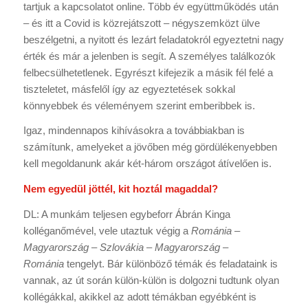
tartjuk a kapcsolatot online. Több év együttműködés után
– és itt a Covid is közrejátszott – négyszemközt ülve
beszélgetni, a nyitott és lezárt feladatokról egyeztetni nagy
érték és már a jelenben is segít. A személyes találkozók
felbecsülhetetlenek. Egyrészt kifejezik a másik fél felé a
tiszteletet, másfelől így az egyeztetések sokkal
könnyebbek és véleményem szerint emberibbek is.
Igaz, mindennapos kihívásokra a továbbiakban is
számítunk, amelyeket a jövőben még gördülékenyebben
kell megoldanunk akár két-három országot átívelően is.
Nem egyedül jöttél, kit hoztál magaddal?
DL: A munkám teljesen egybeforr Ábrán Kinga
kolléganőmével, vele utaztuk végig a
Románia –
Magyarország – Szlovákia – Magyarország –
Románia
tengelyt. Bár különböző témák és feladataink is
vannak, az út során külön-külön is dolgozni tudtunk olyan
kollégákkal, akikkel az adott témákban egyébként is