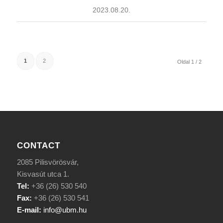
2023.08.20.
1
2
Oldal 1 / 2
CONTACT
2085 Pilisvörösvár,
Kisvasút utca 1.
Tel:
+36 (26) 530 540
Fax:
+36 (26) 530 541
E-mail:
info@ubm.hu