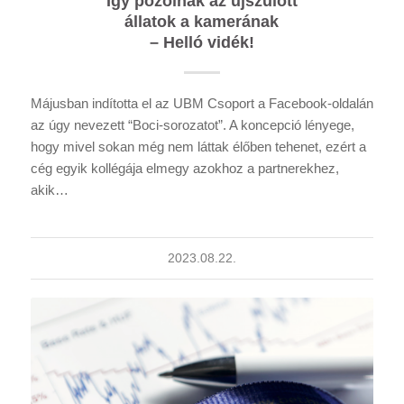
Így pózolnak az újszülött
állatok a kamerának
– Helló vidék!
Májusban indította el az UBM Csoport a Facebook-oldalán
az úgy nevezett “Boci-sorozatot”. A koncepció lényege,
hogy mivel sokan még nem láttak élőben tehenet, ezért a
cég egyik kollégája elmegy azokhoz a partnerekhez,
akik…
2023.08.22.