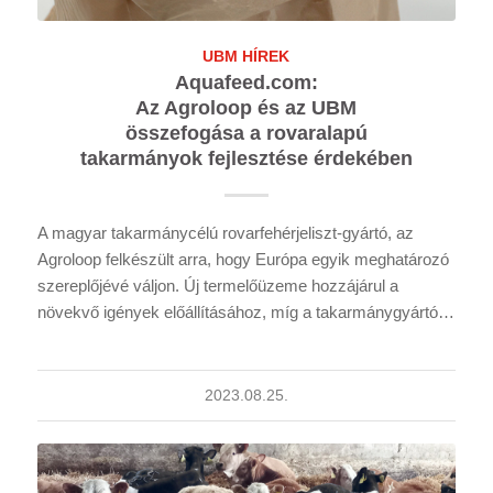
UBM HÍREK
Aquafeed.com:
Az Agroloop és az UBM
összefogása a rovaralapú
takarmányok fejlesztése érdekében
A magyar takarmánycélú rovarfehérjeliszt-gyártó, az
Agroloop felkészült arra, hogy Európa egyik meghatározó
szereplőjévé váljon. Új termelőüzeme hozzájárul a
növekvő igények előállításához, míg a takarmánygyártó…
2023.08.25.