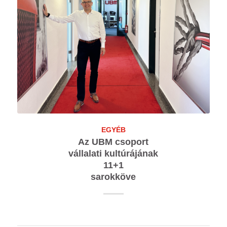
EGYÉB
Az UBM csoport
vállalati kultúrájának
11+1
sarokköve