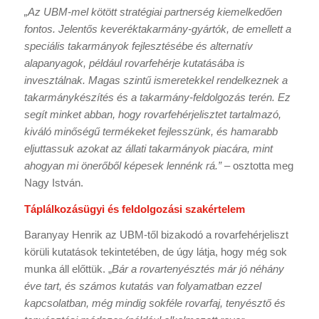
„Az UBM-mel kötött stratégiai partnerség kiemelkedően
fontos. Jelentős keveréktakarmány-gyártók, de emellett a
speciális takarmányok fejlesztésébe és alternatív
alapanyagok, például rovarfehérje kutatásába is
invesztálnak. Magas szintű ismeretekkel rendelkeznek a
takarmánykészítés és a takarmány-feldolgozás terén. Ez
segít minket abban, hogy rovarfehérjelisztet tartalmazó,
kiváló minőségű termékeket fejlesszünk, és hamarabb
eljuttassuk azokat az állati takarmányok piacára, mint
ahogyan mi önerőből képesek lennénk rá.” –
osztotta meg
Nagy István.
Táplálkozásügyi és feldolgozási szakértelem
Baranyay Henrik az UBM-től bizakodó a rovarfehérjeliszt
körüli kutatások tekintetében, de úgy látja, hogy még sok
munka áll előttük. „
Bár a rovartenyésztés már jó néhány
éve tart, és számos kutatás van folyamatban ezzel
kapcsolatban, még mindig sokféle rovarfaj, tenyésztő és