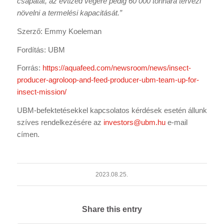
csapatát, az évtized végére pedig 60 000 tonnára tervezi
növelni a termelési kapacitását.”
Szerző: Emmy Koeleman
Fordítás: UBM
Forrás:
https://aquafeed.com/newsroom/news/insect-
producer-agroloop-and-feed-producer-ubm-team-up-for-
insect-mission/
UBM-befektetésekkel kapcsolatos kérdések esetén állunk
szíves rendelkezésére az
investors@ubm.hu
e-mail
címen.
2023.08.25.
Share this entry