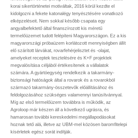
korai sikertörténetei motiváltak, 2016 körül kezdte el
kidolgozni a fekete katonalégy tenyésztésére vonatkozó
elképzeléseit. Nem sokkal később csapata egy
angyalbefektető által finanszírozott kis méretű
termelőüzemet tudott felépíteni Magyarországon. Ez a kis
magyarországi próbaüzem korlátozott mennyiségben állít
elő szárított lárvákat, rovarfehérjelisztet és -olajat,
amelyeket receptek tesztelésére és K+F projektek
megvalósítása céljából értékesítenek a vállalatok
számára. A gyártóegység rendelkezik a takarmány-
biztonsági hatóságok által a rovarok és a rovarokból
származó takarmány-összetevők előállításához és
feldolgozásához szükséges valamennyi tanúsítvánnyal.
Míg az első termelőüzem továbbra is működik, az
Agroloop már készen áll a következő ugrásra, és
hamarosan további kereskedelmi megállapodásokat
hoznak tető alá, illetve az UBM-mel közösen baromfitelepi
kísérletek egész sorát indítják.