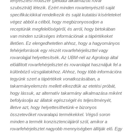
tenyésztési módszer (például alkalmazott rovar
szubsztrát) létezik. Ezért minden rovartenyésztő saját
specifikációkkal rendelkezik és saját kutatási kísérleteket
végez abból a célból, hogy megbizonyosodjon a
receptúrák megfelelőségéről, és arról, hogy birtokában
van minden szükséges információnak a tápértékeket
illetően. Ez elengedhetetlen ahhoz, hogy a hagyományos
fehérjeforrások egy részét rovarfehérjeliszttel vagy
rovarolajjal helyettesítsék. Az UBM-nél az Agroloop által
előállított rovarfehérjelisztet és rovarolajat használjuk fel a
különböző vizsgálatokhoz. Ahhoz, hogy több információra
tegyünk szert a tápértékek vonatkozásában, a
takarmányelemzés mellett elkezdtük az etetési próbát,
hogy lássuk, az alternatív takarmány alkalmazása miként
befolyásolja az állatok egészségét és teljesítményét,
illetve azt, hogy helyettesíthetünk-e bizonyos
összetevőket rovaralapú termékekkel. Végső soron
minden a termék konzisztenciájáról szól, amikor a
rovarfehérjelisztet nagyobb mennyiségben állítják elő. Egy