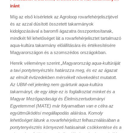
iránt
Míg az első kísérletek az Agroloop rovarfehérjelisztjével
és az azzal dúsított összetett takarmányok
kidolgozásával a baromfi ágazatra összpontosítanak,
mindkét fél lehetőséget lát a rovarfehérjelisztet tartalmazó
aqua-kultúra takarmány előállítására és értékesítésére
Magyarországon és a szomszédos országokban.
Henrik véleménye szerint
„Magyarország aqua-kultúráját
a tavi pontytenyésztés határozza meg, és ez az ágazat
az elmúlt évtizedekben mérsékelt növekedést mutatott.
Az UBM-nél jelenleg nem gyártunk aqua-kultúra
takarmányt, de egy ideje ez is foglalkoztat minket és a
Magyar Mezőgazdasági és Élelmiszertudományi
Egyetemmel (MATE) már folyamatban van e célra az
együttműködési megállapodás aláírása. Komoly
lehetőséget látunk a rovarfehérjeliszt felhasználásában a
pontytenyésztés környezeti hatásainak csökkentése és a