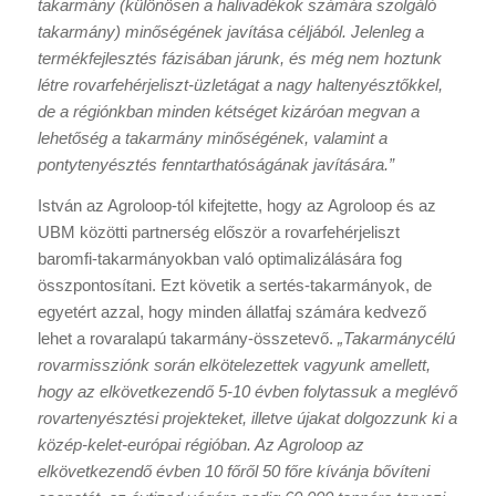
takarmány (különösen a halivadékok számára szolgáló
takarmány) minőségének javítása céljából. Jelenleg a
termékfejlesztés fázisában járunk, és még nem hoztunk
létre rovarfehérjeliszt-üzletágat a nagy haltenyésztőkkel,
de a régiónkban minden kétséget kizáróan megvan a
lehetőség a takarmány minőségének, valamint a
pontytenyésztés fenntarthatóságának javítására.”
István az Agroloop-tól kifejtette, hogy az Agroloop és az
UBM közötti partnerség először a rovarfehérjeliszt
baromfi-takarmányokban való optimalizálására fog
összpontosítani. Ezt követik a sertés-takarmányok, de
egyetért azzal, hogy minden állatfaj számára kedvező
lehet a rovaralapú takarmány-összetevő.
„Takarmánycélú
rovarmissziónk során elkötelezettek vagyunk amellett,
hogy az elkövetkezendő 5-10 évben folytassuk a meglévő
rovartenyésztési projekteket, illetve újakat dolgozzunk ki a
közép-kelet-európai régióban. Az Agroloop az
elkövetkezendő évben 10 főről 50 főre kívánja bővíteni