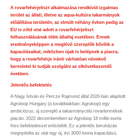
A rovarfehérjeliszt alkalmazása rendkívül izgalmas
terület az állati, illetve az aqua-kultúra takarmányok
előállítása területén, az elmúlt néhány évben pedig az
EU is zöld utat adott a rovarfehérjeliszt
felhasználásának több állatfaj esetében. Ennek
eredményeképpen a meglévő szereplők bővítik a
kapacitásaikat, miközben újak is belépnek a piacra,
hogy a rovarfehérje iránti várhatóan növekvő
keresletet ki tudják szolgálni az elkövetkezendő
években.
Jelentős befektetés
A Nagy István és Percze Rajmond által 2020-ban alapított
Agroloop Hungary (a továbbiakban: Agroloop) egy
ambiciózus, új szereplő a takarmánycélú rovartermékek
piacán. 2022 decemberében az Agroloop 18 millió eurós
friss befektetéssel erősödött. Ez a jelentős beruházás
megnyitotta az utat egy új, évi 3000 tonna kapacitású,