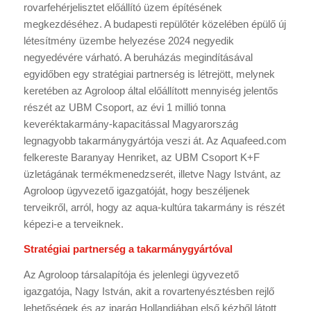
rovarfehérjelisztet előállító üzem építésének
megkezdéséhez. A budapesti repülőtér közelében épülő új
létesítmény üzembe helyezése 2024 negyedik
negyedévére várható. A beruházás megindításával
egyidőben egy stratégiai partnerség is létrejött, melynek
keretében az Agroloop által előállított mennyiség jelentős
részét az UBM Csoport, az évi 1 millió tonna
keveréktakarmány-kapacitással Magyarország
legnagyobb takarmánygyártója veszi át. Az Aquafeed.com
felkereste Baranyay Henriket, az UBM Csoport K+F
üzletágának termékmenedzserét, illetve Nagy Istvánt, az
Agroloop ügyvezető igazgatóját, hogy beszéljenek
terveikről, arról, hogy az aqua-kultúra takarmány is részét
képezi-e a terveiknek.
Stratégiai partnerség a takarmánygyártóval
Az Agroloop társalapítója és jelenlegi ügyvezető
igazgatója, Nagy István, akit a rovartenyésztésben rejlő
lehetőségek és az iparág Hollandiában első kézből látott