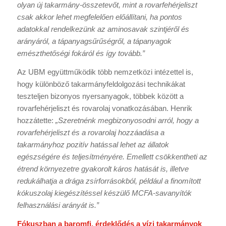
olyan új takarmány-összetevőt, mint a rovarfehérjeliszt
csak akkor lehet megfelelően előállítani, ha pontos
adatokkal rendelkezünk az aminosavak szintjéről és
arányáról, a tápanyagsűrűségről, a tápanyagok
emészthetőségi fokáról és így tovább.”
Az UBM együttműködik több nemzetközi intézettel is,
hogy különböző takarmányfeldolgozási technikákat
teszteljen bizonyos nyersanyagok, többek között a
rovarfehérjeliszt és rovarolaj vonatkozásában. Henrik
hozzátette:
„Szeretnénk megbizonyosodni arról, hogy a
rovarfehérjeliszt és a rovarolaj hozzáadása a
takarmányhoz pozitív hatással lehet az állatok
egészségére és teljesítményére. Emellett csökkentheti az
étrend környezetre gyakorolt káros hatását is, illetve
redukálhatja a drága zsírforrásokból, például a finomított
kókuszolaj kiegészítéssel készülő MCFA-savanyítók
felhasználási arányát is.”
Fókuszban a baromfi, érdeklődés a vízi takarmányok