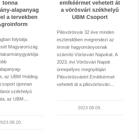
tonna
emlkéérmet vehetett át
ány-alapanyag
a vörösvári székhelyű
el a tervekben
UBM Csoport
Agroinform
Pilisvörösvár 32 éve minden
gban folytatja
esztendőben megrendezi az
ését Magyarország
immár hagyományosnak
 takarmánygyártója
számító Vörösvári Napokat. A
obb
2023. évi Vörösvári Napok
alapanyag-
ünnepélyes megnyitóján
e, az UBM Holding
Pilisvörösvárért Emlékérmet
gcsoport újonnan
vehetett át a pilisvörösvári…
milánói székhelyű
lata, az UBM…
2023.08.09.
2023.08.20.