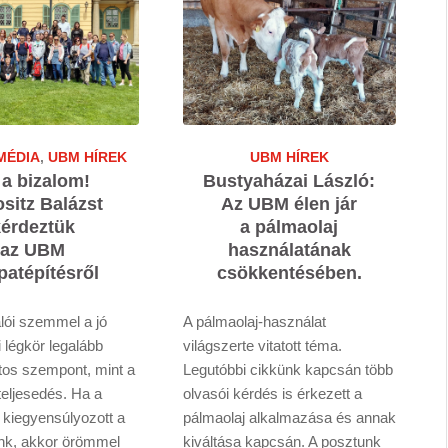
MÉDIA
,
UBM HÍREK
UBM HÍREK
 a bizalom!
Bustyaházai László:
sitz Balázst
Az UBM élen jár
érdeztük
a pálmaolaj
az UBM
használatának
patépítésről
csökkentésében.
lói szemmel a jó
A pálmaolaj-használat
 légkör legalább
világszerte vitatott téma.
ntos szempont, mint a
Legutóbbi cikkünk kapcsán több
teljesedés. Ha a
olvasói kérdés is érkezett a
 kiegyensúlyozott a
pálmaolaj alkalmazása és annak
nk, akkor örömmel
kiváltása kapcsán. A posztunk