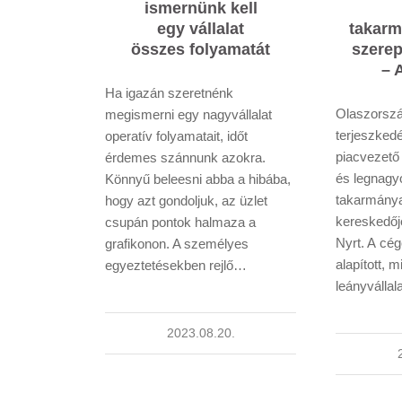
ismernünk kell
egy vállalat
takarm
összes folyamatát
szerep
– 
Ha igazán szeretnénk
Olaszorszá
megismerni egy nagyvállalat
terjeszked
operatív folyamatait, időt
piacvezető
érdemes szánnunk azokra.
és legnagy
Könnyű beleesni abba a hibába,
takarmány
hogy azt gondoljuk, az üzlet
kereskedőj
csupán pontok halmaza a
Nyrt. A cé
grafikonon. A személyes
alapított, 
egyeztetésekben rejlő…
leányválla
2023.08.20.