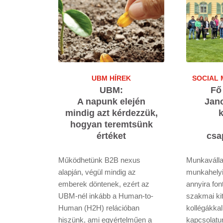
UBM HÍREK
SOCIAL 
UBM:
Fő
A napunk elején
Jano
mindig azt kérdezzük,
k
hogyan teremtsünk
értéket
csa
Működhetünk B2B nexus
Munkaválla
alapján, végül mindig az
munkahelyi
emberek döntenek, ezért az
annyira fo
UBM-nél inkább a Human-to-
szakmai ki
Human (H2H) relációban
kollégákkal
hiszünk, ami egyértelműen a
kapcsolatu