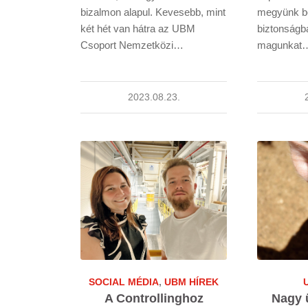
bizalmon alapul. Kevesebb, mint
megyünk b
két hét van hátra az UBM
biztonságb
Csoport Nemzetközi…
magunkat
2023.08.23.
SOCIAL MÉDIA
,
UBM HÍREK
A Controllinghoz
Nagy ü