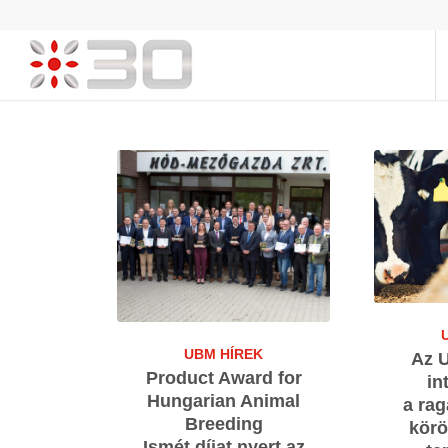
UBM HÍREK
Az 
Product Award for
in
Hungarian Animal
a rag
Breeding
körö
Ismét díjat nyert az