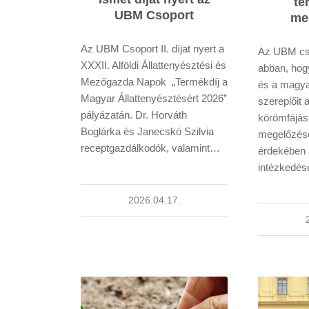
te
UBM Csoport
me
Az UBM Csoport II. díjat nyert a
Az UBM cso
XXXII. Alföldi Állattenyésztési és
abban, hogy
Mezőgazda Napok „Termékdíj a
és a magya
Magyar Állattenyésztésért 2026”
szereplőit 
pályázatán. Dr. Horváth
körömfájás
Boglárka és Janecskó Szilvia
megelőzés
receptgazdálkodók, valamint…
érdekében a
intézkedé
2026.04.17.