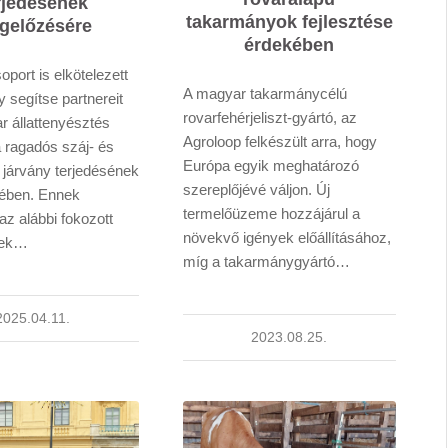
rjedésének
takarmányok fejlesztése
gelőzésére
érdekében
port is elkötelezett
A magyar takarmánycélú
 segítse partnereit
rovarfehérjeliszt-gyártó, az
r állattenyésztés
Agroloop felkészült arra, hogy
a ragadós száj- és
Európa egyik meghatározó
 járvány terjedésének
szereplőjévé váljon. Új
ében. Ennek
termelőüzeme hozzájárul a
z alábbi fokozott
növekvő igények előállításához,
sek…
míg a takarmánygyártó…
2025.04.11.
2023.08.25.