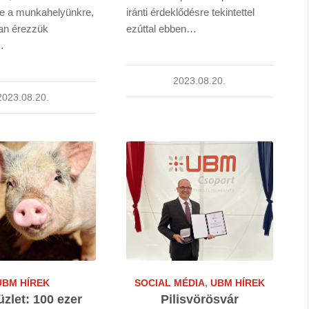
e a munkahelyünkre,
iránti érdeklődésre tekintettel
an érezzük
ezúttal ebben…
…
2023.08.20.
2023.08.20.
UBM HÍREK
SOCIAL MÉDIA
,
UBM HÍREK
zlet: 100 ezer
Pilisvörösvár