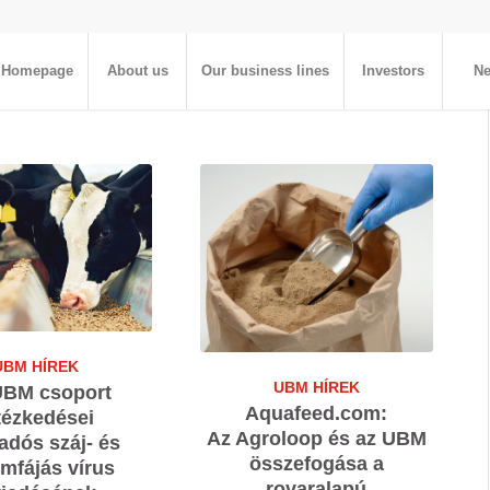
Homepage
About us
Our business lines
Investors
N
UBM HÍREK
UBM HÍREK
UBM csoport
Aquafeed.com:
tézkedései
Az Agroloop és az UBM
adós száj- és
összefogása a
mfájás vírus
rovaralapú