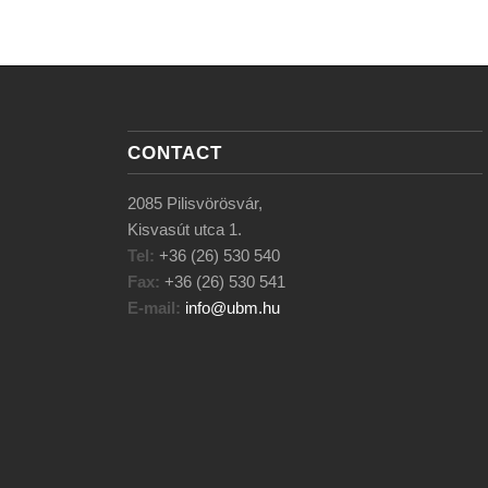
CONTACT
2085 Pilisvörösvár,
Kisvasút utca 1.
Tel:
+36 (26) 530 540
Fax:
+36 (26) 530 541
E-mail:
info@ubm.hu