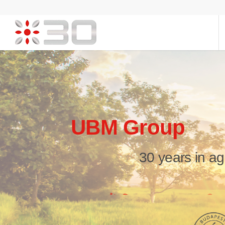
UBM
Group
30
years
in
ag
...sustainable
gr