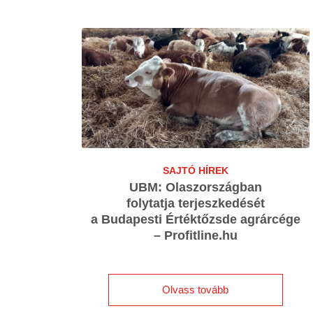
SAJTÓ HÍREK
UBM: Olaszországban
folytatja terjeszkedését
a Budapesti Értéktőzsde agrárcége
– Profitline.hu
Olvass tovább