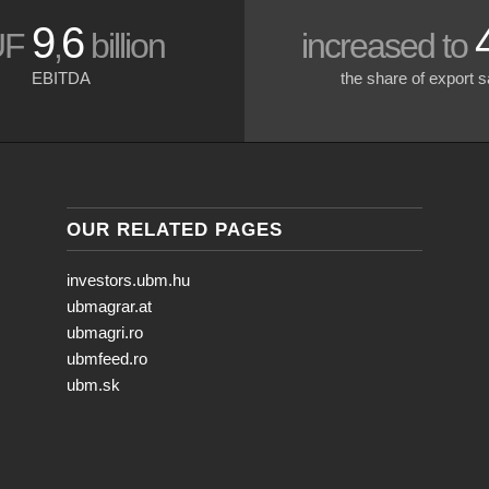
9
6
UF
,
billion
increased to
EBITDA
the share of export s
OUR RELATED PAGES
investors.ubm.hu
ubmagrar.at
ubmagri.ro
ubmfeed.ro
ubm.sk