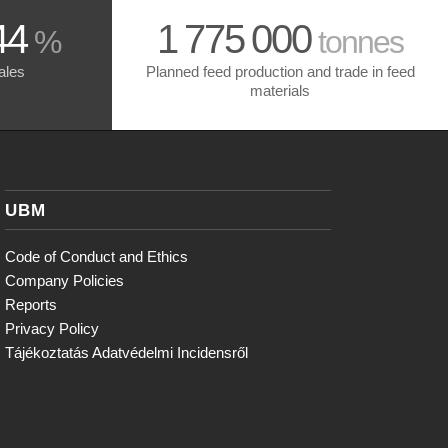
44
1
775
000
%
tonnes
ales
Planned feed production and trade in feed
materials
UBM
Code of Conduct and Ethics
Company Policies
Reports
Privacy Policy
Tájékoztatás Adatvédelmi Incidensről