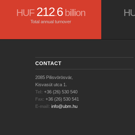
231
6
HUF
.
billion
H
Total annual turnover
CONTACT
2085 Pilisvörösvár,
Kisvasút utca 1.
Tel:
+36 (26) 530 540
Fax:
+36 (26) 530 541
E-mail:
info@ubm.hu