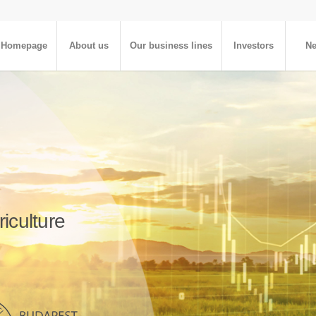
Homepage
About us
Our business lines
Investors
N
riculture
owth