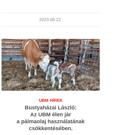
2023.08.22.
UBM HÍREK
Bustyaházai László:
Az UBM élen jár
a pálmaolaj használatának
csökkentésében.