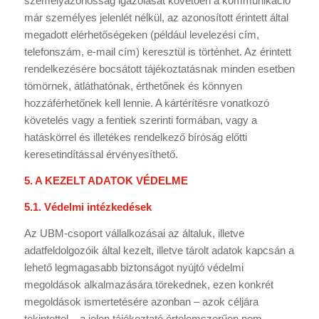
személyazonosság igazolását követően a kommunikáció
már személyes jelenlét nélkül, az azonosított érintett által
megadott elérhetőségeken (például levelezési cím,
telefonszám, e-mail cím) keresztül is történhet. Az érintett
rendelkezésére bocsátott tájékoztatásnak minden esetben
tömörnek, átláthatónak, érthetőnek és könnyen
hozzáférhetőnek kell lennie. A kártérítésre vonatkozó
követelés vagy a fentiek szerinti formában, vagy a
hatáskörrel és illetékes rendelkező bíróság előtti
keresetindítással érvényesíthető.
5. A KEZELT ADATOK VÉDELME
5.1. Védelmi intézkedések
Az UBM-csoport vállalkozásai az általuk, illetve
adatfeldolgozóik által kezelt, illetve tárolt adatok kapcsán a
lehető legmagasabb biztonságot nyújtó védelmi
megoldások alkalmazására törekednek, ezen konkrét
megoldások ismertetésére azonban – azok céljára
tekintettel – a jelen tájékoztató értelemszerűen nem