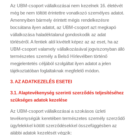
Az UBM-csoport vállalkozásai nem kezelnek 16. életévét
még be nem töltött érintettre vonatkozó személyes adatot.
Amennyiben bármely érintett mégis rendelkezésre
bocsátana ilyen adatot, az UBM-csoport azt megkapó
vállalkozása haladéktalanul gondoskodik az adat
törléséről. A fentiek alól kivételt képez az az eset, ha az
UBM-csoport valamely vállalkozásával jogviszonyban álló
természetes személy a Belső Hírlevélben történő
megjelentetés céljából szolgáltat ilyen adatot a jelen
tájékoztatóban foglaltaknak megfelelő módon.
3. AZ ADATKEZELÉS ESETEI
3.1. Alaptevékenység szerinti szerződés teljesítéséhez
szükséges adatok kezelése
Az UBM-csoport vállalkozásai a szokásos üzleti
tevékenységük keretében természetes személy szerződő
ügyfelekkel kötött szerződésekkel összefüggésben az
alábbi adatok kezelését végzik: