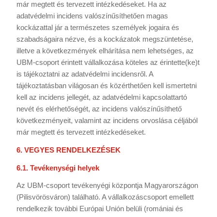
már megtett és tervezett intézkedéseket. Ha az
adatvédelmi incidens valószínűsíthetően magas
kockázattal jár a természetes személyek jogaira és
szabadságaira nézve, és a kockázatok megszüntetése,
illetve a következmények elhárítása nem lehetséges, az
UBM-csoport érintett vállalkozása köteles az érintette(ke)t
is tájékoztatni az adatvédelmi incidensről. A
tájékoztatásban világosan és közérthetően kell ismertetni
kell az incidens jellegét, az adatvédelmi kapcsolattartó
nevét és elérhetőségét, az incidens valószínűsíthető
következményeit, valamint az incidens orvoslása céljából
már megtett és tervezett intézkedéseket.
6. VEGYES RENDELKEZÉSEK
6.1. Tevékenységi helyek
Az UBM-csoport tevékenyégi központja Magyarországon
(Pilisvörösváron) található. A vállalkozáscsoport emellett
rendelkezik további Európai Unión belüli (romániai és