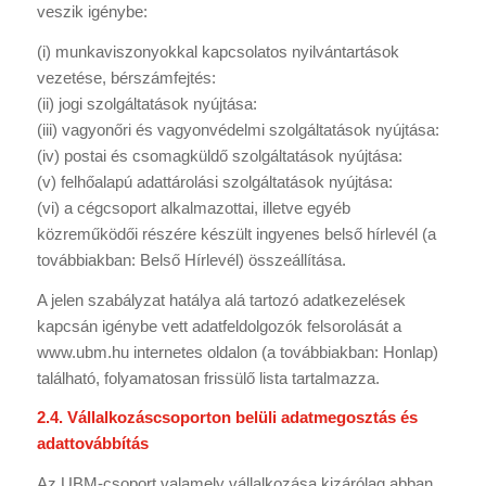
veszik igénybe:
(i) munkaviszonyokkal kapcsolatos nyilvántartások
vezetése, bérszámfejtés:
(ii) jogi szolgáltatások nyújtása:
(iii) vagyonőri és vagyonvédelmi szolgáltatások nyújtása:
(iv) postai és csomagküldő szolgáltatások nyújtása:
(v) felhőalapú adattárolási szolgáltatások nyújtása:
(vi) a cégcsoport alkalmazottai, illetve egyéb
közreműködői részére készült ingyenes belső hírlevél (a
továbbiakban: Belső Hírlevél) összeállítása.
A jelen szabályzat hatálya alá tartozó adatkezelések
kapcsán igénybe vett adatfeldolgozók felsorolását a
www.ubm.hu internetes oldalon (a továbbiakban: Honlap)
található, folyamatosan frissülő lista tartalmazza.
2.4. Vállalkozáscsoporton belüli adatmegosztás és
adattovábbítás
Az UBM-csoport valamely vállalkozása kizárólag abban