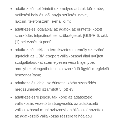
adatkezeléssel érintett személyes adatok köre: név,
születési hely és idő, anyja születési neve,
lakcím, telefonszám, e-mail cím;
adatkezelés jogalapja: az adatok az érintettel kötött
szerződés teljesítéséhez szükségesek [GDPR 6. cikk
(1) bekezdés b) pont];
adatkezelés célja: a természetes személy szerződő
ügyfelek az UBM-csoport vállalkozásai által nyújtott
szolgáltatásokat személyesen veszik igénybe,
amelyhez elengedhetetlen a szerződő ügyfél megfelelő
beazonosítása;
adatkezelés ideje: az érintettel kötött szerződés
megszűnésétől számított 5 (öt) év;
adatkezelésre jogosultak köre: az adatkezelő
vállalkozás vezető tisztségviselői, az adatkezelő
vállalkozással munkaviszonyban álló alkalmazottak,
az adatkezelő vállalkozás részére felhőalapú