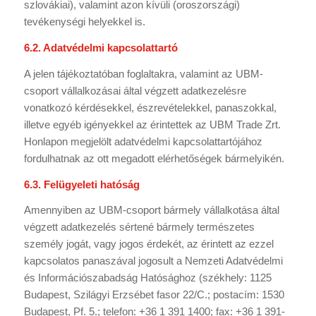
szlovákiai), valamint azon kívüli (oroszországi)
tevékenységi helyekkel is.
6.2. Adatvédelmi kapcsolattartó
A jelen tájékoztatóban foglaltakra, valamint az UBM-
csoport vállalkozásai által végzett adatkezelésre
vonatkozó kérdésekkel, észrevételekkel, panaszokkal,
illetve egyéb igényekkel az érintettek az UBM Trade Zrt.
Honlapon megjelölt adatvédelmi kapcsolattartójához
fordulhatnak az ott megadott elérhetőségek bármelyikén.
6.3. Felügyeleti hatóság
Amennyiben az UBM-csoport bármely vállalkotása által
végzett adatkezelés sértené bármely természetes
személy jogát, vagy jogos érdekét, az érintett az ezzel
kapcsolatos panaszával jogosult a Nemzeti Adatvédelmi
és Információszabadság Hatósághoz (székhely: 1125
Budapest, Szilágyi Erzsébet fasor 22/C.; postacím: 1530
Budapest, Pf. 5.; telefon: +36 1 391 1400; fax: +36 1 391-