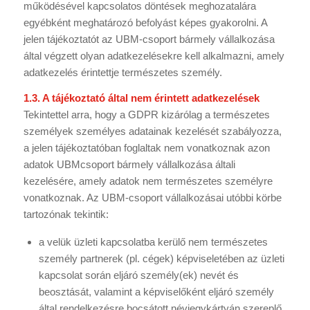
működésével kapcsolatos döntések meghozatalára
egyébként meghatározó befolyást képes gyakorolni. A
jelen tájékoztatót az UBM-csoport bármely vállalkozása
által végzett olyan adatkezelésekre kell alkalmazni, amely
adatkezelés érintettje természetes személy.
1.3. A tájékoztató által nem érintett adatkezelések
Tekintettel arra, hogy a GDPR kizárólag a természetes
személyek személyes adatainak kezelését szabályozza,
a jelen tájékoztatóban foglaltak nem vonatkoznak azon
adatok UBMcsoport bármely vállalkozása általi
kezelésére, amely adatok nem természetes személyre
vonatkoznak. Az UBM-csoport vállalkozásai utóbbi körbe
tartozónak tekintik:
a velük üzleti kapcsolatba kerülő nem természetes
személy partnerek (pl. cégek) képviseletében az üzleti
kapcsolat során eljáró személy(ek) nevét és
beosztását, valamint a képviselőként eljáró személy
által rendelkezésre bocsátott névjegykártyán szereplő