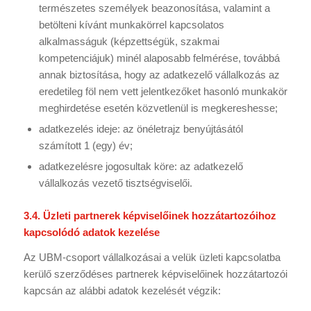
természetes személyek beazonosítása, valamint a
betölteni kívánt munkakörrel kapcsolatos
alkalmasságuk (képzettségük, szakmai
kompetenciájuk) minél alaposabb felmérése, továbbá
annak biztosítása, hogy az adatkezelő vállalkozás az
eredetileg föl nem vett jelentkezőket hasonló munkakör
meghirdetése esetén közvetlenül is megkereshesse;
adatkezelés ideje: az önéletrajz benyújtásától
számított 1 (egy) év;
adatkezelésre jogosultak köre: az adatkezelő
vállalkozás vezető tisztségviselői.
3.4. Üzleti partnerek képviselőinek hozzátartozóihoz
kapcsolódó adatok kezelése
Az UBM-csoport vállalkozásai a velük üzleti kapcsolatba
kerülő szerződéses partnerek képviselőinek hozzátartozói
kapcsán az alábbi adatok kezelését végzik: