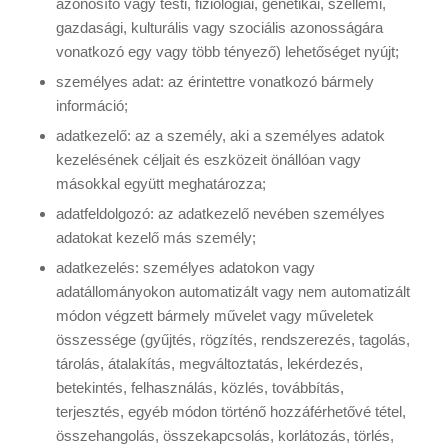
azonosító vagy testi, fiziológiai, genetikai, szellemi,
gazdasági, kulturális vagy szociális azonosságára
vonatkozó egy vagy több tényező) lehetőséget nyújt;
személyes adat: az érintettre vonatkozó bármely
információ;
adatkezelő: az a személy, aki a személyes adatok
kezelésének céljait és eszközeit önállóan vagy
másokkal együtt meghatározza;
adatfeldolgozó: az adatkezelő nevében személyes
adatokat kezelő más személy;
adatkezelés: személyes adatokon vagy
adatállományokon automatizált vagy nem automatizált
módon végzett bármely művelet vagy műveletek
összessége (gyűjtés, rögzítés, rendszerezés, tagolás,
tárolás, átalakítás, megváltoztatás, lekérdezés,
betekintés, felhasználás, közlés, továbbítás,
terjesztés, egyéb módon történő hozzáférhetővé tétel,
összehangolás, összekapcsolás, korlátozás, törlés,