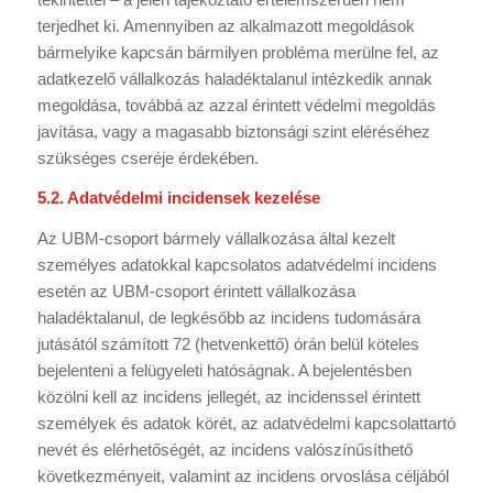
terjedhet ki. Amennyiben az alkalmazott megoldások
bármelyike kapcsán bármilyen probléma merülne fel, az
adatkezelő vállalkozás haladéktalanul intézkedik annak
megoldása, továbbá az azzal érintett védelmi megoldás
javítása, vagy a magasabb biztonsági szint eléréséhez
szükséges cseréje érdekében.
5.2. Adatvédelmi incidensek kezelése
Az UBM-csoport bármely vállalkozása által kezelt
személyes adatokkal kapcsolatos adatvédelmi incidens
esetén az UBM-csoport érintett vállalkozása
haladéktalanul, de legkésőbb az incidens tudomására
jutásától számított 72 (hetvenkettő) órán belül köteles
bejelenteni a felügyeleti hatóságnak. A bejelentésben
közölni kell az incidens jellegét, az incidenssel érintett
személyek és adatok körét, az adatvédelmi kapcsolattartó
nevét és elérhetőségét, az incidens valószínűsíthető
következményeit, valamint az incidens orvoslása céljából