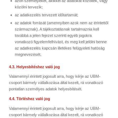
azon személyeket, akikkel az adatokat közölték, vagy
közölni tervezik;
az adatkezelés tervezett időtartamát;
az adatok forrását (amennyiben azok nem az érintettől
származnak). A tájékoztatásnak tartalmaznia kell
továbbá a jelen fejezet szerinti egyéb jogokra
vonatkozó figyelemfelhívást, és meg kell jelölni benne
az adatkezelés kapcsán illetékes felügyeleti hatóság
megnevezését.
4.3. Helyesbítéshez való jog
Valamennyi érintett jogosult arra, hogy kérje az UBM-
csoport bármely vállalkozása által kezelt, rá vonatkozó
pontatlan személyes adatok helyesbítését.
4.4. Törléshez való jog
Valamennyi érintett jogosult arra, hogy kérje az UBM-
csoport bármely vállalkozása által kezelt, rá vonatkozó