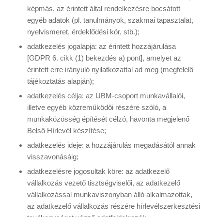
képmás, az érintett által rendelkezésre bocsátott
egyéb adatok (pl. tanulmányok, szakmai tapasztalat,
nyelvismeret, érdeklődési kör, stb.);
adatkezelés jogalapja: az érintett hozzájárulása
[GDPR 6. cikk (1) bekezdés a) pont], amelyet az
érintett erre irányuló nyilatkozattal ad meg (megfelelő
tájékoztatás alapján);
adatkezelés célja: az UBM-csoport munkavállalói,
illetve egyéb közreműködői részére szóló, a
munkaközösség építését célzó, havonta megjelenő
Belső Hírlevél készítése;
adatkezelés ideje: a hozzájárulás megadásától annak
visszavonásáig;
adatkezelésre jogosultak köre: az adatkezelő
vállalkozás vezető tisztségviselői, az adatkezelő
vállalkozással munkaviszonyban álló alkalmazottak,
az adatkezelő vállalkozás részére hírlevélszerkesztési