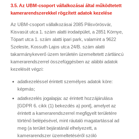
3.5. Az UBM-csoport vállalkozásai által működtetett
kamerarendszerekkel rögzített adatok kezelése
Az UBM-csoport vállalkozásai 2085 Pilisvörösvár,
Kisvasút utca 1. szám alatti irodaépület, a 2851 Környe,
Tópart utca 1. szám alatti ipari park, valamint a 9622
Szeleste, Kossuth Lajos utca 24/B. szám alatti
takarmánykeverő üzem területén üzemeltetett zártláncú
kamerarendszerrel összefüggésben az alábbi adatok
kezelését végzi:
adatkezeléssel érintett személyes adatok köre:
képmás;
adatkezelés jogalapja: az érintett hozzájárulása
[GDPR 6. cikk (1) bekezdés a) pont], amelyet az
érintett a kamerarendszerrel megfigyelt területére
történő belépésével, mint ráutaló magatartással ad
meg (a terület bejáratánál elhelyezett, a
kamerarendszer üzemeltetéséről szóló