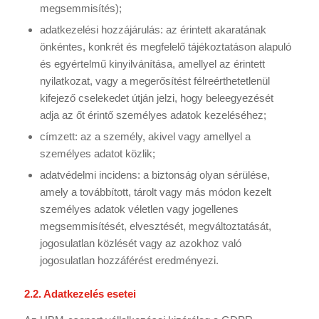
megsemmisítés);
adatkezelési hozzájárulás: az érintett akaratának
önkéntes, konkrét és megfelelő tájékoztatáson alapuló
és egyértelmű kinyilvánítása, amellyel az érintett
nyilatkozat, vagy a megerősítést félreérthetetlenül
kifejező cselekedet útján jelzi, hogy beleegyezését
adja az őt érintő személyes adatok kezeléséhez;
címzett: az a személy, akivel vagy amellyel a
személyes adatot közlik;
adatvédelmi incidens: a biztonság olyan sérülése,
amely a továbbított, tárolt vagy más módon kezelt
személyes adatok véletlen vagy jogellenes
megsemmisítését, elvesztését, megváltoztatását,
jogosulatlan közlését vagy az azokhoz való
jogosulatlan hozzáférést eredményezi.
2.2. Adatkezelés esetei