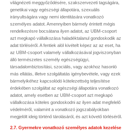
világnézeti meggyőződésére, szakszervezeti tagságára,
genetikai vagy egészségi állapotára, szexuális
irányultságára vagy nemi identitására vonatkozó
személyes adatot. Amennyiben bármely érintett mégis
rendelkezésre bocsátana ilyen adatot, az UBM-csoport
azt megkapó vállalkozása haladéktalanul gondoskodik az
adat törléséről. A fentiek alól kivételt képez az az eset, ha
az UBM-csoport valamely vállalkozásával jogviszonyban
álló természetes személy egészségügyi,
társadalombiztosítási, szociális, vagy azokhoz hasonló
más ellátás, illetve szolgáltatás igénybevétele, vagy ezek
bármelyikéhez kapcsolódó kötelezettség teljesítése
érdekében szolgáltat az egészségi állapotára vonatkozó
adatot, amely esetben az UBM-csoport azt megkapó
vállalkozása köteles gondoskodni az ilyen adat megfelelő
védelméről, valamint a vonatkozó jogszabályokban
megjelölt ideig történő tárolásáról, és azt követő törléséről.
2.7. Gyermekre vonatkozó személyes adatok kezelése