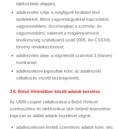
tájékoztatás alapján);
adatkezelés célja: a megfigyelt területen lévő
épületekkel, illetve vagyontárgyakkal kapcsolatos
vagyonvédelem, összhangban a személy- és
vagyonvédelmi, valamint a magánnyomozói
tevékenység szabályairól szóló 2005. évi CXXXIII.
törvény rendelkezéseivel;
adatkezelés ideje: a rögzítéstől számított 3 (három)
munkanap;
adatkezelésre jogosultak köre: az adatkezelő
vállalkozás vezető tisztségviselői.
3.6. Belső Hírlevélben közölt adatok kezelése
Az UBM-csoport vállalkozásai a Belső Hírlevél
szerkesztése és elektronikus úton történő terjesztése
kapcsán az alábbi adatok kezelését végzik:
adatkezeléssel érintett személyes adatok köre: név,