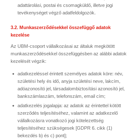
adattárolási, postai és csomagküldő, illetve jogi
tevékenységet végző adatfeldolgozók.
3.2. Munkaszerződésekkel összefüggő adatok
kezelése
Az UBM-csoport vállalkozásai az általuk megkötött
munkaszerződésekkel összefüggésben az alábbi adatok
kezelését végzik:
adatkezeléssel érintett személyes adatok köre: név,
születési hely és idő, anyja születési neve, lakcím,
adóazonosító jel, társadalombiztosítási azonosító jel,
bankszámlaszám, telefonszám, email cím;
adatkezelés jogalapja: az adatok az érintettel kötött
szerződés teljesítéséhez, valamint az adatkezelő
vállalkozásra vonatkozó jogi kötelezettség
teljesítéséhez szükségesek [GDPR 6. cikk (1)
bekezdés b) és c) pont];