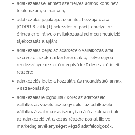
adatkezeléssel érintett személyes adatok köre: név,
telefonszám, e-mail cím;
adatkezelés jogalapja: az érintett hozzájárulása
[GDPR 6. cikk (1) bekezdés a) pont], amelyet az
érintett erre irányuló nyilatkozattal ad meg (megfelelő
tájékoztatás alapján);
adatkezelés célja: az adatkezelő vállalkozás által
szervezett szakmai konferenciákra, illetve egyéb
rendezvényekre szóló meghívó kiküldése az érintett
részére;
adatkezelés ideje: a hozzájárulás megadásától annak
visszavonásáig;
adatkezelésre jogosultak köre: az adatkezelő
vállalkozás vezető tisztségviselői, az adatkezelő
vállalkozással munkaviszonyban álló alkalmazottak,
az adatkezelő vállalkozás részére postai, illetve
marketing tevékenységet végző adatfeldolgozók.