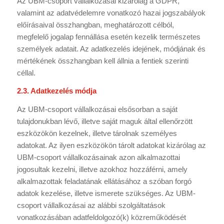
Az UBM-csoport vállalkozásai kizárólag a GDPR,
valamint az adatvédelemre vonatkozó hazai jogszabályok
előírásaival összhangban, meghatározott célból,
megfelelő jogalap fennállása esetén kezelik természetes
személyek adatait. Az adatkezelés idejének, módjának és
mértékének összhangban kell állnia a fentiek szerinti
céllal.
2.3. Adatkezelés módja
Az UBM-csoport vállalkozásai elsősorban a saját
tulajdonukban lévő, illetve saját maguk által ellenőrzött
eszközökön kezelnek, illetve tárolnak személyes
adatokat. Az ilyen eszközökön tárolt adatokat kizárólag az
UBM-csoport vállalkozásainak azon alkalmazottai
jogosultak kezelni, illetve azokhoz hozzáférni, amely
alkalmazottak feladatának ellátásához a szóban forgó
adatok kezelése, illetve ismerete szükséges. Az UBM-
csoport vállalkozásai az alábbi szolgáltatások
vonatkozásában adatfeldolgozó(k) közreműködését