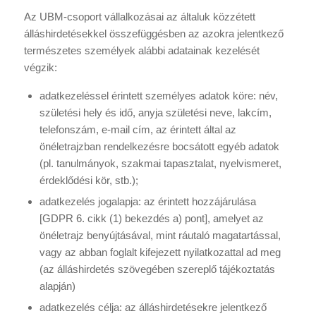
Az UBM-csoport vállalkozásai az általuk közzétett
álláshirdetésekkel összefüggésben az azokra jelentkező
természetes személyek alábbi adatainak kezelését
végzik:
adatkezeléssel érintett személyes adatok köre: név,
születési hely és idő, anyja születési neve, lakcím,
telefonszám, e-mail cím, az érintett által az
önéletrajzban rendelkezésre bocsátott egyéb adatok
(pl. tanulmányok, szakmai tapasztalat, nyelvismeret,
érdeklődési kör, stb.);
adatkezelés jogalapja: az érintett hozzájárulása
[GDPR 6. cikk (1) bekezdés a) pont], amelyet az
önéletrajz benyújtásával, mint ráutaló magatartással,
vagy az abban foglalt kifejezett nyilatkozattal ad meg
(az álláshirdetés szövegében szereplő tájékoztatás
alapján)
adatkezelés célja: az álláshirdetésekre jelentkező