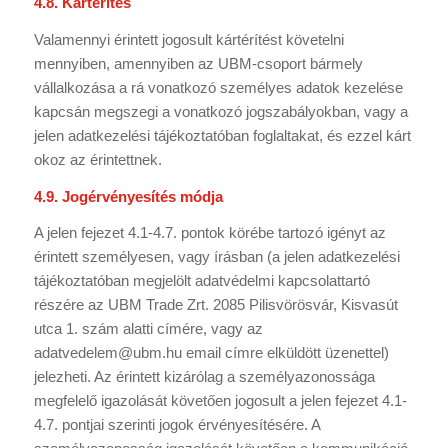
4.8. Kártérítés
Valamennyi érintett jogosult kártérítést követelni
mennyiben, amennyiben az UBM-csoport bármely
vállalkozása a rá vonatkozó személyes adatok kezelése
kapcsán megszegi a vonatkozó jogszabályokban, vagy a
jelen adatkezelési tájékoztatóban foglaltakat, és ezzel kárt
okoz az érintettnek.
4.9. Jogérvényesítés módja
A jelen fejezet 4.1-4.7. pontok körébe tartozó igényt az
érintett személyesen, vagy írásban (a jelen adatkezelési
tájékoztatóban megjelölt adatvédelmi kapcsolattartó
részére az UBM Trade Zrt. 2085 Pilisvörösvár, Kisvasút
utca 1. szám alatti címére, vagy az
adatvedelem@ubm.hu
email címre elküldött üzenettel)
jelezheti. Az érintett kizárólag a személyazonossága
megfelelő igazolását követően jogosult a jelen fejezet 4.1-
4.7. pontjai szerinti jogok érvényesítésére. A