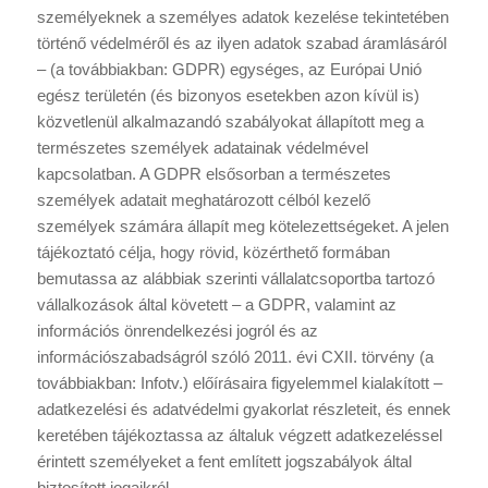
személyeknek a személyes adatok kezelése tekintetében
történő védelméről és az ilyen adatok szabad áramlásáról
– (a továbbiakban: GDPR) egységes, az Európai Unió
egész területén (és bizonyos esetekben azon kívül is)
közvetlenül alkalmazandó szabályokat állapított meg a
természetes személyek adatainak védelmével
kapcsolatban. A GDPR elsősorban a természetes
személyek adatait meghatározott célból kezelő
személyek számára állapít meg kötelezettségeket. A jelen
tájékoztató célja, hogy rövid, közérthető formában
bemutassa az alábbiak szerinti vállalatcsoportba tartozó
vállalkozások által követett – a GDPR, valamint az
információs önrendelkezési jogról és az
információszabadságról szóló 2011. évi CXII. törvény (a
továbbiakban: Infotv.) előírásaira figyelemmel kialakított –
adatkezelési és adatvédelmi gyakorlat részleteit, és ennek
keretében tájékoztassa az általuk végzett adatkezeléssel
érintett személyeket a fent említett jogszabályok által
biztosított jogaikról.