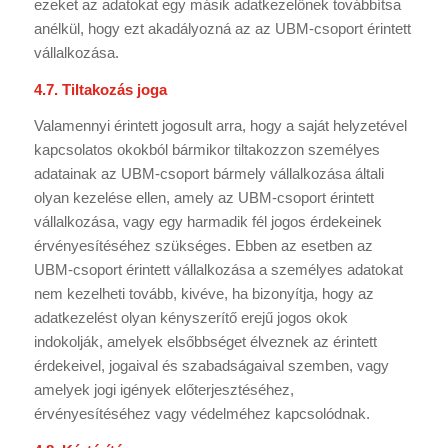
ezeket az adatokat egy másik adatkezelőnek továbbítsa
anélkül, hogy ezt akadályozná az az UBM-csoport érintett
vállalkozása.
4.7. Tiltakozás joga
Valamennyi érintett jogosult arra, hogy a saját helyzetével
kapcsolatos okokból bármikor tiltakozzon személyes
adatainak az UBM-csoport bármely vállalkozása általi
olyan kezelése ellen, amely az UBM-csoport érintett
vállalkozása, vagy egy harmadik fél jogos érdekeinek
érvényesítéséhez szükséges. Ebben az esetben az
UBM-csoport érintett vállalkozása a személyes adatokat
nem kezelheti tovább, kivéve, ha bizonyítja, hogy az
adatkezelést olyan kényszerítő erejű jogos okok
indokolják, amelyek elsőbbséget élveznek az érintett
érdekeivel, jogaival és szabadságaival szemben, vagy
amelyek jogi igények előterjesztéséhez,
érvényesítéséhez vagy védelméhez kapcsolódnak.