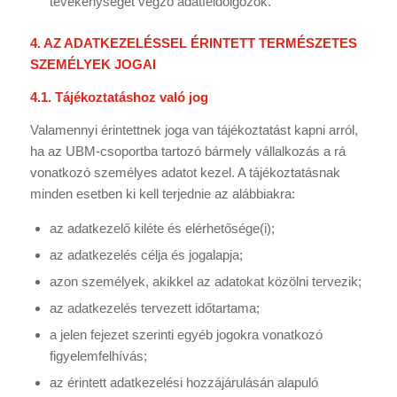
tevékenységet végző adatfeldolgozók.
4. AZ ADATKEZELÉSSEL ÉRINTETT TERMÉSZETES
SZEMÉLYEK JOGAI
4.1. Tájékoztatáshoz való jog
Valamennyi érintettnek joga van tájékoztatást kapni arról,
ha az UBM-csoportba tartozó bármely vállalkozás a rá
vonatkozó személyes adatot kezel. A tájékoztatásnak
minden esetben ki kell terjednie az alábbiakra:
az adatkezelő kiléte és elérhetősége(i);
az adatkezelés célja és jogalapja;
azon személyek, akikkel az adatokat közölni tervezik;
az adatkezelés tervezett időtartama;
a jelen fejezet szerinti egyéb jogokra vonatkozó
figyelemfelhívás;
az érintett adatkezelési hozzájárulásán alapuló