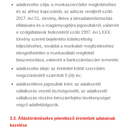
adatkezelés célja: a munkaszerződés megkötéséhez
és az ahhoz kapcsolódó, az adózás rendjéről szóló
2017. évi CL. törvény, illetve a társadalombiztosítás
ellátásaira és a magánnyugdíjra jogosultakról, valamint
e szolgáltatások fedezetéről szóló 1997. évi LXXX.
törvény szerinti bejelentési kötelezettség
teljesítéséhez, továbbá a munkabér megfizetéséhez
elengedhetetlen a munkavállaló megfelelő
beazonosítása, valamint a bankszámlaszám ismerete;
adatkezelés ideje: az érintettel kötött szerződés
megszűnésétől számított 5 (öt) év;
adatkezelésre jogosultak köre: az adatkezelő
vállalkozás vezető tisztségviselői, az adatkezelő
vállalkozás részére bérszámfejtési tevékenységet
végző adatfeldolgozók.
3.3. Álláshirdetésekre jelentkező érintettek adatainak
kezelése