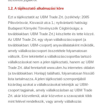
1.2. A tájékoztató alkalmazási köre
Ezt a tájékoztatót az UBM Trade Zrt. (székhely: 2085
Pilisvörösvár, Kisvasút utca 1.; nyilvántartó hatóság:
Budapest Környéki Törvényszék Cégbírósága; a
továbbiakban: UBM Trade Zrt.) készítette és tette közzé.
Az UBM Trade Zrt. egy olyan vállalkozáscsoport (a
továbbiakban: UBM-csoport) anyavállalataként működik,
amely vállalkozáscsoport összetétele folyamatosan
változik. Erre tekintettel a vállalkozáscsoportba tartozó
vállalkozásokat nem a jelen tájékoztató, hanem az UBM
Trade Zrt. által fenntartott www.ubm.hu internetes oldalon
(a továbbiakban: Honlap) található, folyamatosan frissülő
lista tartalmazza. A jelen tájékoztató szempontjából
kizárólag azokat a vállalkozásokat tekintjük az UBM-
csoport tagjainak, amely vállalkozásban az UBM Trade
Zrt. akár közvetlenül, akár közvetve a szavazatok több
mint felével rendelkezik, vagy amely vállalkozás