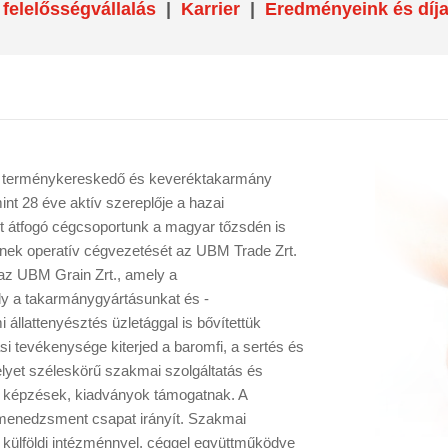
felelősségvállalás
|
Karrier
|
Eredményeink és díja
 terménykereskedő és keveréktakarmány
nt 28 éve aktív szereplője a hazai
t átfogó cégcsoportunk a magyar tőzsdén is
lynek operatív cégvezetését az UBM Trade Zrt.
i az UBM Grain Zrt., amely a
y a takarmánygyártásunkat és -
állattenyésztés üzletággal is bővítettük
i tevékenysége kiterjed a baromfi, a sertés és
lyet széleskörű szakmai szolgáltatás és
i képzések, kiadványok támogatnak. A
menedzsment csapat irányít. Szakmai
 külföldi intézménnyel, céggel együttműködve