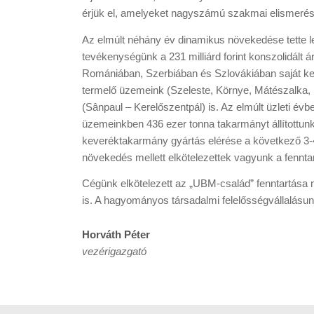
érjük el, amelyeket nagyszámú szakmai elismerés é
Az elmúlt néhány év dinamikus növekedése tette leh
tevékenységünk a 231 milliárd forint konszolidált
Romániában, Szerbiában és Szlovákiában saját ker
termelő üzemeink (Szeleste, Környe, Mátészalka
(Sânpaul – Kerelőszentpál) is. Az elmúlt üzleti é
üzemeinkben 436 ezer tonna takarmányt állítottunk 
keveréktakarmány gyártás elérése a következő 3-4 
növekedés mellett elkötelezettek vagyunk a fenntart
Cégünk elkötelezett az „UBM-család” fenntartása me
is. A hagyományos társadalmi felelősségvállalásunk
Horváth Péter
vezérigazgató