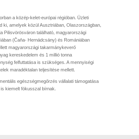
orban a közép-kelet-európai régióban. Üzleti
jed ki, amelyek közül Ausztriában, Olaszországban,
 Pilisvörösváron található, magyarországi
ákiában (Čaňa- Hernádcsány) és Romániában
mellett magyarországi takarmánykeverő
anyag kereskedelem és 1 millió tonna
enység felfuttatása is szükséges. A mennyiségi
elek maradéktalan teljesítése mellett.
és mentális egészségmegőrzés vállalati támogatása
is kiemelt fókusszal bírnak.