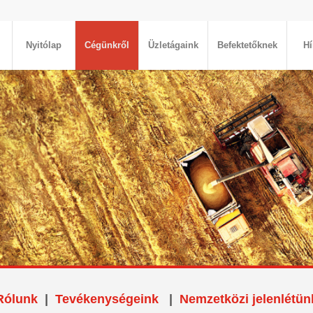
Nyitólap
Cégünkről
Üzletágaink
Befektetőknek
Hí
Rólunk
|
Tevékenységeink
|
Nemzetközi jelenlétün