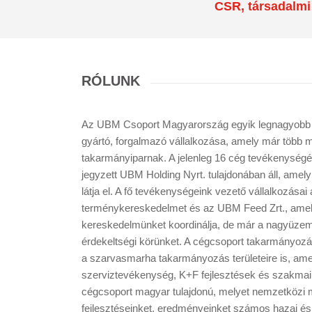
CSR, társadalmi 
RÓLUNK
Az UBM Csoport Magyarország egyik legnagyobb
gyártó, forgalmazó vállalkozása, amely már több mi
takarmányiparnak. A jelenleg 16 cég tevékenységé
jegyzett UBM Holding Nyrt. tulajdonában áll, ame
látja el. A fő tevékenységeink vezető vállalkozása
terménykereskedelmet és az UBM Feed Zrt., amel
kereskedelmünket koordinálja, de már a nagyüzemi 
érdekeltségi körünket. A cégcsoport takarmányozás
a szarvasmarha takarmányozás területeire is, ame
szerviztevékenység, K+F fejlesztések és szakma
cégcsoport magyar tulajdonú, melyet nemzetközi 
fejlesztéseinket, eredményeinket számos hazai és