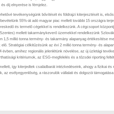
s díj elnyerése is fémjelez.
etővé tevékenységünk bővítését és földrajzi kiterjesztését is, elsős
 árbevételünk 55%-át adó magyar piac mellett további 15 országra ter
eskedő és termelő cégekkel is rendelkezünk. A cégcsoport központja
, Szentes) mellett takarmánykeverő üzemekkel rendelkezünk Szlov
vben 1,5 millió tonna termény- és takarmány alapanyag értékesítése 
elő. Stratégiai célkitűzésünk az évi 2 millió tonna termény- és alap
évben, amihez regionális jelenlétünk növelése, az új üzletági tevék
hatósági kritériumok, az ESG-megfelelés és a tőzsdei riporting feltét
llett, így kiterjedtek családbarát intézkedéseink, ahogy a fizikai 
, az esélyegyenlőség, a rászorulók vállalati és dolgozói támogatása 