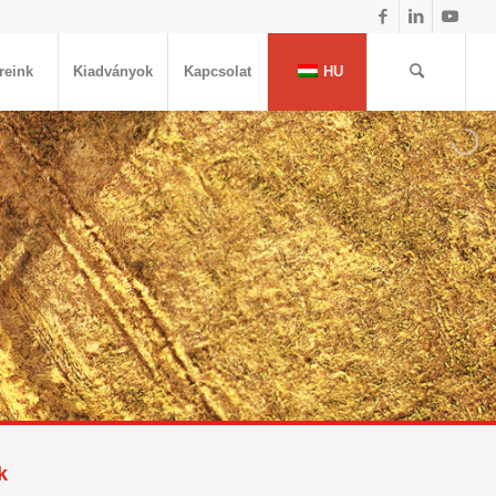
reink
Kiadványok
Kapcsolat
HU
k