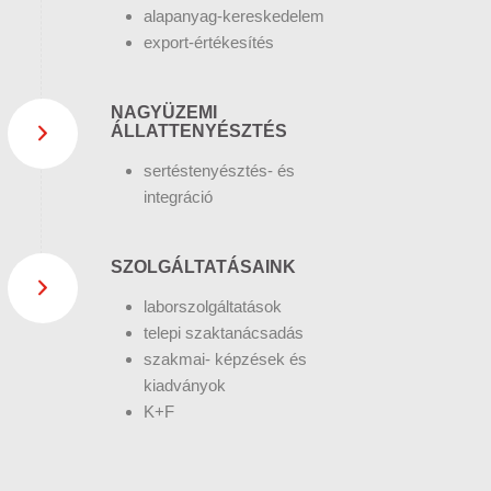
alapanyag-kereskedelem
export-értékesítés
NAGYÜZEMI
ÁLLATTENYÉSZTÉS
sertéstenyésztés- és
integráció
SZOLGÁLTATÁSAINK
laborszolgáltatások
telepi szaktanácsadás
szakmai- képzések és
kiadványok
K+F