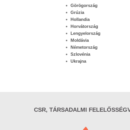
Görögország
Grúzia
Hollandia
Horvátország
Lengyelország
Moldávia
Németország
Szlovénia
Ukrajna
CSR, TÁRSADALMI FELELŐSSÉG