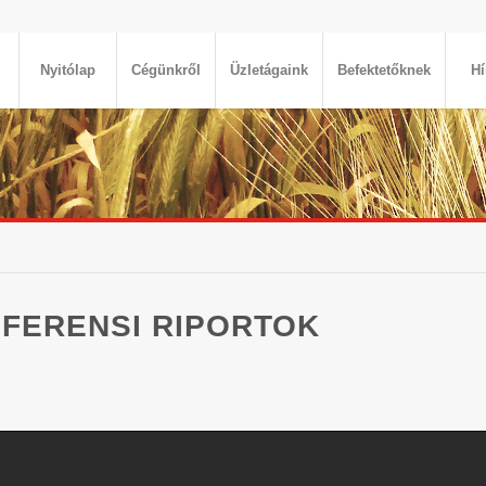
Nyitólap
Cégünkről
Üzletágaink
Befektetőknek
Hí
EFERENSI RIPORTOK