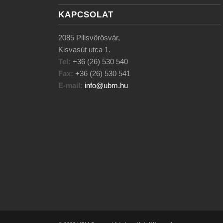
KAPCSOLAT
2085 Pilisvörösvár,
Kisvasút utca 1.
Tel:
+36 (26) 530 540
Fax:
+36 (26) 530 541
E-mail:
info@ubm.hu