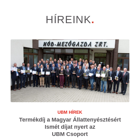
HÍREINK
.
UBM HÍREK
Termékdíj a Magyar Állattenyésztésért
Ismét díjat nyert az
UBM Csoport