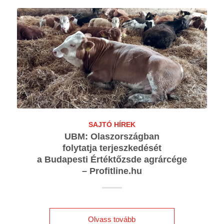
SAJTÓ HÍREK
UBM: Olaszországban
folytatja terjeszkedését
a Budapesti Értéktőzsde agrárcége
– Profitline.hu
Olvass tovább