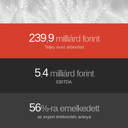
239
9
,
milliárd forint
Teljes éves árbevétel
5
4
,
milliárd forint
EBITDA
56
%-ra emelkedett
az export értékesítés aránya