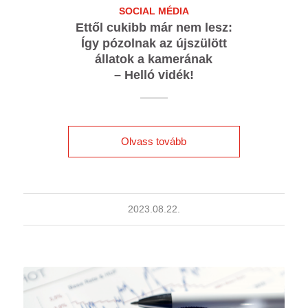
SOCIAL MÉDIA
Ettől cukibb már nem lesz:
Így pózolnak az újszülött
állatok a kamerának
– Helló vidék!
Olvass tovább
2023.08.22.