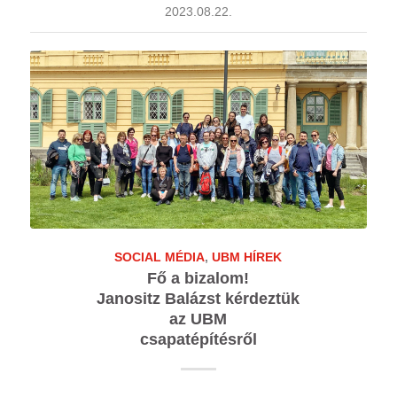
2023.08.22.
SOCIAL MÉDIA
,
UBM HÍREK
Fő a bizalom!
Janositz Balázst kérdeztük
az UBM
csapatépítésről