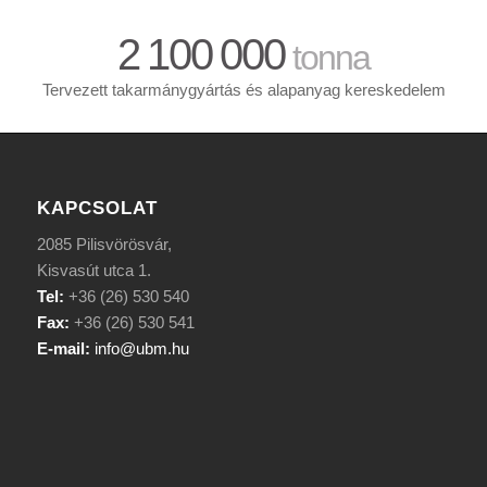
2
100
000
tonna
Tervezett takarmánygyártás és alapanyag kereskedelem
KAPCSOLAT
2085 Pilisvörösvár,
Kisvasút utca 1.
Tel:
+36 (26) 530 540
Fax:
+36 (26) 530 541
E-mail:
info@ubm.hu