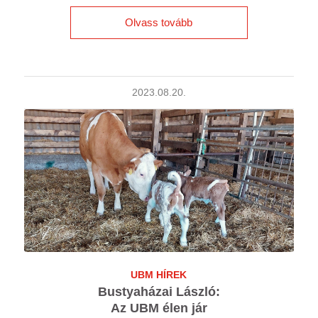
Olvass tovább
2023.08.20.
UBM HÍREK
Bustyaházai László:
Az UBM élen jár