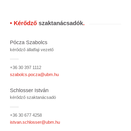
• Kérődző
szaktanácsadók
.
Pócza Szabolcs
kérődző állatfaji vezető
+36 30 397 1112
szabolcs.pocza@ubm.hu
Schlosser István
kérődző szaktanácsadó
+36 30 677 4258
istvan.schlosser@ubm.hu