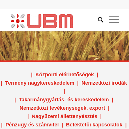
|
Központi elérhetőségek
|
|
Termény nagykereskedelem
|
Nemzetközi irodák
|
|
Takarmánygyártás- és kereskedelem
|
Nemzetközi tevékenységek, export
|
|
Nagyüzemi állettenyésztés
|
|
Pénzügy és számvitel
|
Befektetői kapcsolatok
|