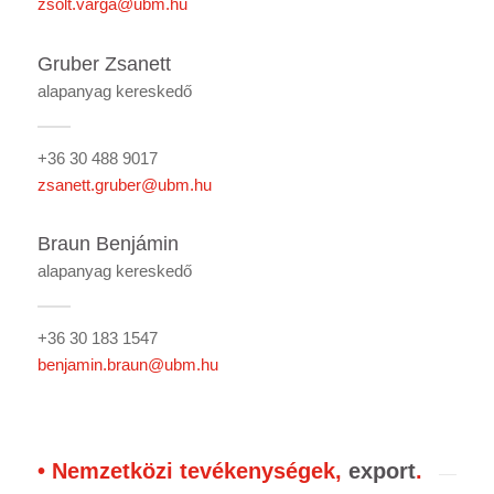
zsolt.varga@ubm.hu
Gruber Zsanett
alapanyag kereskedő
+36 30 488 9017
zsanett.gruber@ubm.hu
Braun Benjámin
alapanyag kereskedő
+36 30 183 1547
benjamin.braun@ubm.hu
• Nemzetközi tevékenységek,
export
.