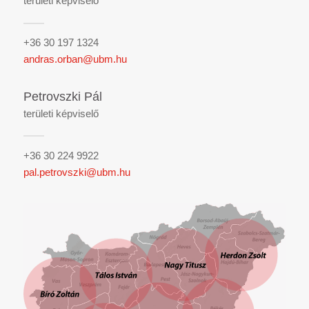
területi képviselő
+36 30 197 1324
andras.orban@ubm.hu
Petrovszki Pál
területi képviselő
+36 30 224 9922
pal.petrovszki@ubm.hu