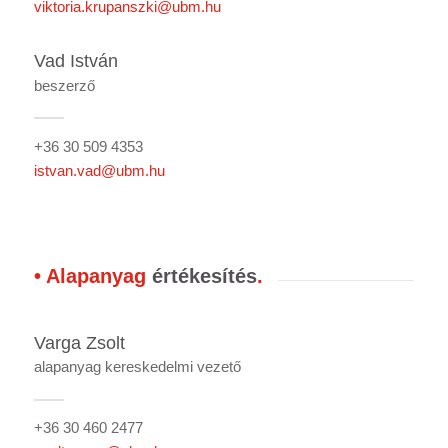
viktoria.krupanszki@ubm.hu
Vad István
beszerző
+36 30 509 4353
istvan.vad@ubm.hu
• Alapanyag
értékesítés
.
Varga Zsolt
alapanyag kereskedelmi vezető
+36 30 460 2477