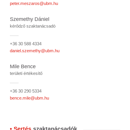
peter.meszaros@ubm.hu
Szemethy Dániel
kérődző szaktanácsadó
+36 30 588 4334
daniel.szemethy@ubm.hu
Mile Bence
területi értékesítő
+36 30 290 5334
bence.mile@ubm.hu
• Sertés
szaktanácsadók
.