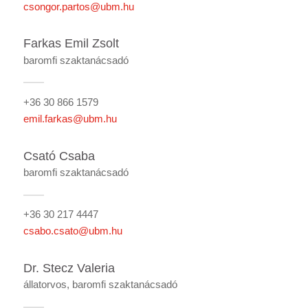
csongor.partos@ubm.hu
Farkas Emil Zsolt
baromfi szaktanácsadó
+36 30 866 1579
emil.farkas@ubm.hu
Csató Csaba
baromfi szaktanácsadó
+36 30 217 4447
csabo.csato@ubm.hu
Dr. Stecz Valeria
állatorvos, baromfi szaktanácsadó