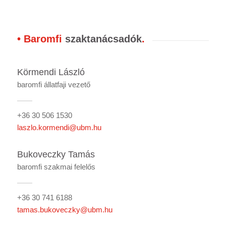
• Baromfi
szaktanácsadók
.
Körmendi László
baromfi állatfaji vezető
+36 30 506 1530
laszlo.kormendi@ubm.hu
Bukoveczky Tamás
baromfi szakmai felelős
+36 30 741 6188
tamas.bukoveczky@ubm.hu