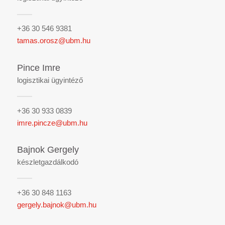
+36 30 546 9381
tamas.orosz@ubm.hu
Pince Imre
logisztikai ügyintéző
+36 30 933 0839
imre.pincze@ubm.hu
Bajnok Gergely
készletgazdálkodó
+36 30 848 1163
gergely.bajnok@ubm.hu