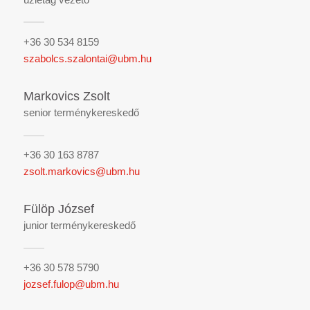
+36 30 534 8159
szabolcs.szalontai@ubm.hu
Markovics Zsolt
senior terménykereskedő
+36 30 163 8787
zsolt.markovics@ubm.hu
Fülöp József
junior terménykereskedő
+36 30 578 5790
jozsef.fulop@ubm.hu