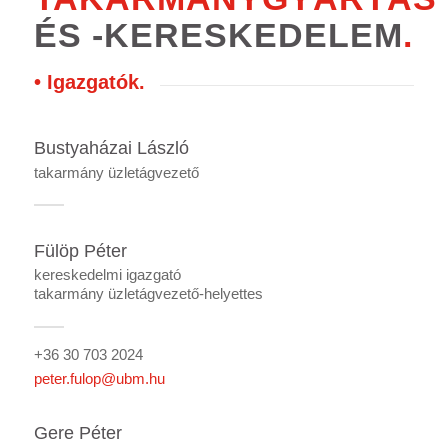
ÉS -KERESKEDELEM
.
• Igazgatók
.
Bustyaházai László
takarmány üzletágvezető
Fülöp Péter
kereskedelmi igazgató
takarmány üzletágvezető-helyettes
+36 30 703 2024
peter.fulop@ubm.hu
Gere Péter