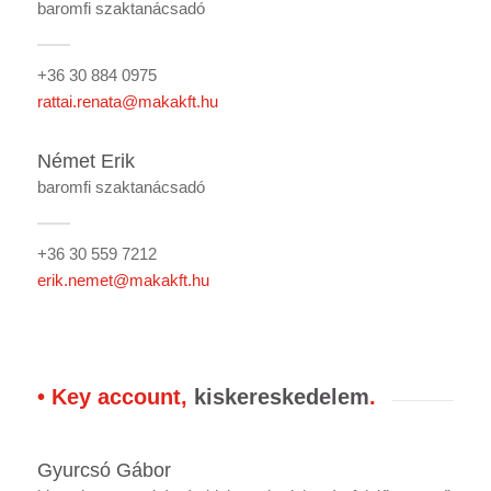
baromfi szaktanácsadó
+36 30 884 0975
rattai.renata@makakft.hu
Német Erik
baromfi szaktanácsadó
+36 30 559 7212
erik.nemet@makakft.hu
• Key account,
kiskereskedelem
.
Gyurcsó Gábor