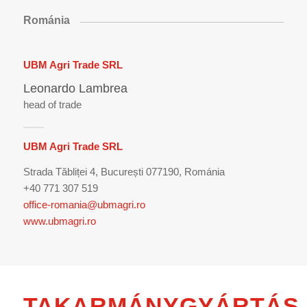
Románia
UBM Agri Trade SRL
Leonardo Lambrea
head of trade
UBM Agri Trade SRL
Strada Tăbliței 4, București 077190, Románia
+40 771 307 519
office-romania@ubmagri.ro
www.ubmagri.ro
TAKARMÁNYGYÁRTÁS