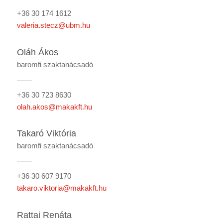
+36 30 174 1612
valeria.stecz@ubm.hu
Oláh Ákos
baromfi szaktanácsadó
+36 30 723 8630
olah.akos@makakft.hu
Takaró Viktória
baromfi szaktanácsadó
+36 30 607 9170
takaro.viktoria@makakft.hu
Rattai Renáta