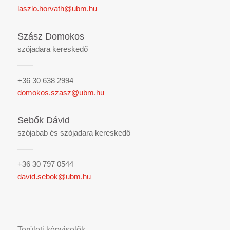
laszlo.horvath@ubm.hu
Szász Domokos
szójadara kereskedő
+36 30 638 2994
domokos.szasz@ubm.hu
Sebők Dávid
szójabab és szójadara kereskedő
+36 30 797 0544
david.sebok@ubm.hu
Területi képviselők