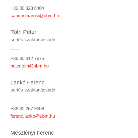
+36 30 323 8404
sandor.marosi@ubm.hu
Tóth Péter
sertés szaktanácsadó
+36 30 312 7675
peter.toth@ubm.hu
Lankó Ferenc
sertés szaktanácsadó
+36 30 267 9209
ferenc.lanko@ubm.hu
Meszlényi Ferenc