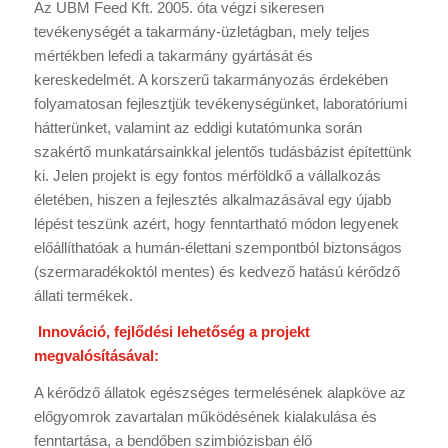
Az UBM Feed Kft. 2005. óta végzi sikeresen
tevékenységét a takarmány-üzletágban, mely teljes
mértékben lefedi a takarmány gyártását és
kereskedelmét. A korszerű takarmányozás érdekében
folyamatosan fejlesztjük tevékenységünket, laboratóriumi
hátterünket, valamint az eddigi kutatómunka során
szakértő munkatársainkkal jelentős tudásbázist építettünk
ki. Jelen projekt is egy fontos mérföldkő a vállalkozás
életében, hiszen a fejlesztés alkalmazásával egy újabb
lépést teszünk azért, hogy fenntartható módon legyenek
előállíthatóak a humán-élettani szempontból biztonságos
(szermaradékoktól mentes) és kedvező hatású kérődző
állati termékek.
Innováció, fejlődési lehetőség a projekt
megvalósításával:
A kérődző állatok egészséges termelésének alapköve az
előgyomrok zavartalan működésének kialakulása és
fenntartása, a bendőben szimbiózisban élő