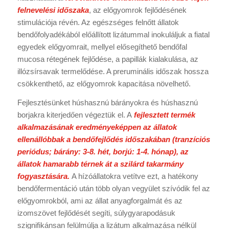
felnevelési időszaka
, az előgyomrok fejlődésének
stimulációja révén. Az egészséges felnőtt állatok
bendőfolyadékából előállított lizátummal inokuláljuk a fiatal
egyedek előgyomrait, mellyel elősegíthető bendőfal
mucosa rétegének fejlődése, a papillák kialakulása, az
illózsírsavak termelődése. A preruminális időszak hossza
csökkenthető, az előgyomrok kapacitása növelhető.
Fejlesztésünket húshasznú bárányokra és húshasznú
borjakra kiterjedően végeztük el. A
fejlesztett termék
alkalmazásának eredményeképpen az állatok
ellenállóbbak a bendőfejlődés időszakában (tranzíciós
periódus; bárány: 3-8. hét, borjú: 1-4. hónap), az
állatok hamarabb térnek át a szilárd takarmány
fogyasztására.
A hízóállatokra vetítve ezt, a hatékony
bendőfermentáció után több olyan vegyület szívódik fel az
előgyomrokból, ami az állat anyagforgalmát és az
izomszövet fejlődését segíti, súlygyarapodásuk
szignifikánsan felülmúlja a lizátum alkalmazása nélkül