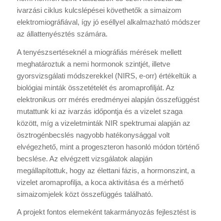
ivarzási ciklus kulcslépései követhetők a simaizom
elektromiográfiával, így jó eséllyel alkalmazható módszer
az állattenyésztés számára.
A tenyészsertéseknél a miográfiás mérések mellett
meghatároztuk a nemi hormonok szintjét, illetve
gyorsvizsgálati módszerekkel (NIRS, e-orr) értékeltük a
biológiai minták összetételét és aromaprofilját. Az
elektronikus orr mérés eredményei alapján összefüggést
mutattunk ki az ivarzás időpontja és a vizelet szaga
között, míg a vizeletminták NIR spektrumai alapján az
ösztrogénbecslés nagyobb hatékonysággal volt
elvégezhető, mint a progeszteron hasonló módon történő
becslése. Az elvégzett vizsgálatok alapján
megállapítottuk, hogy az élettani fázis, a hormonszint, a
vizelet aromaprofilja, a koca aktivitása és a mérhető
simaizomjelek közt összefüggés található.
A projekt fontos elemeként takarmányozás fejlesztést is