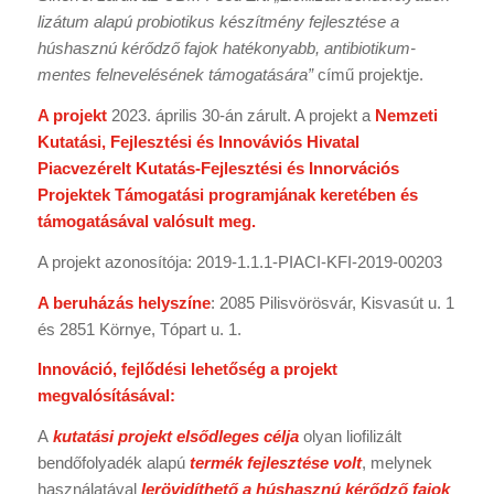
lizátum alapú probiotikus készítmény fejlesztése a
húshasznú
kérődző fajok hatékonyabb, antibiotikum-
mentes felnevelésének támogatására”
című projektje.
A projekt
2023. április 30-án zárult. A projekt a
Nemzeti
Kutatási, Fejlesztési és Innováviós Hivatal
Piacvezérelt Kutatás-Fejlesztési és Innorvációs
Projektek Támogatási programjának keretében és
támogatásával valósult meg.
A projekt azonosítója: 2019-1.1.1-PIACI-KFI-2019-00203
A beruházás helyszíne
: 2085 Pilisvörösvár, Kisvasút u. 1
és 2851 Környe, Tópart u. 1.
Innováció, fejlődési lehetőség a projekt
megvalósításával:
A
kutatási projekt elsődleges célja
olyan liofilizált
bendőfolyadék alapú
termék fejlesztése volt
, melynek
használatával
lerövidíthető a húshasznú kérődző fajok