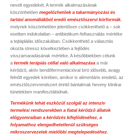
nevelt egyedekét. A termék alkalmazásának
köszönhetően
megelőzhetőek a takarmányozási és
tartási anomáliákból eredő emésztőszervi kórformák
,
melynek köszönhetően jelentősen csökkenthető a – sok
esetben indokolatlan – antibiotikum-felhasználás mértéke
a tejtáplálás időszakában. Csökkenthető a választás
okozta stressz következtében a fejlődés
visszamaradásának mértéke. A későbbiekben célunk
a
termék terápiás céllal való alkalmazása
a már
kérődző, aktív bendőfermentációval bíró idősebb, avagy
felnőtt egyedek körében, amikor is alimentáris eredetű, az
emésztőszervrendszert érintő bántalmak heveny klinikai
tünetekben manifesztálódnak.
Termékünk tehát eszközül szolgál az intenzív
termelési rendszerekben a fiatal kérődző állatok
előgyomraiban a kérődzés kifejlődéséhez, a
folyamathoz elengedhetetlenül szükséges
mikroszervezetek mielőbbi megtelepedéséhez.