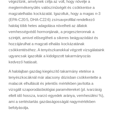
végeztünk, amelynek célja az volt, hogy növelje a
megtermékenyülés valószínűségét és csökkentse a
magzatelhalás kockázatát. Igazoltuk, hogy a magas n-3
(EPA-C20:5, DHA-C22:6) zsírsavprofillal rendelkező
halolaj több hetes adagolása növelheti az állatok
vemhességvédő hormonjának, a progeszteronnak a
szintjét, amivel elősegítheti a sikeres beágyazódást és
hozzájárulhat a magzati elhalás kockázatának
csökkentéséhez. A tenyészkanokkal végzett vizsgálataink
ugyancsak igazolták a kidolgozott takarmányozás
kedvező hatásait.
A halolajban gazdag kiegészítő takarmány etetése a
tenyészkocáknál már alacsony dózisban csökkentette a
malacok elhullását és jelentős mértékben javította a
vizsgált szaporodásbiológiai paramétereket (pl. ivarzásig
eltelt idő hossza, ivarzó egyedek aránya, vemhesülési %),
ami a sertéstartás gazdaságosságát nagymértékben
befolyásolja.