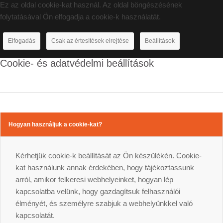
Ez az oldal cookie-kat használ. Az oldal böngészésének
folytatásával Ön elfogadja a cookie-k használatát.
Elfogadás
Csak az értesítések elrejtése
Beállítások
Cookie- és adatvédelmi beállítások
Hogyan használjuk a cookie-kat?
Kérhetjük cookie-k beállítását az Ön készülékén. Cookie-
kat használunk annak érdekében, hogy tájékoztassunk
arról, amikor felkeresi webhelyeinket, hogyan lép
kapcsolatba velünk, hogy gazdagítsuk felhasználói
élményét, és személyre szabjuk a webhelyünkkel való
kapcsolatát.