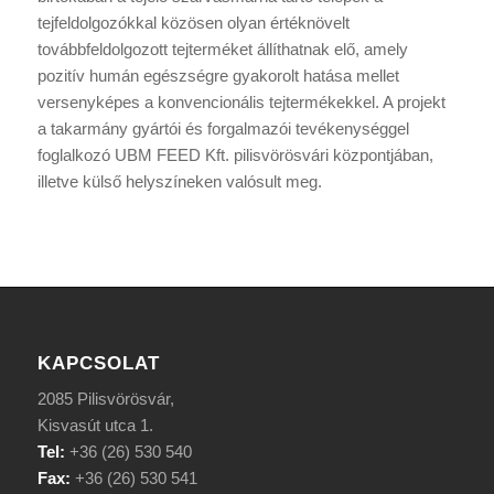
tejfeldolgozókkal közösen olyan értéknövelt
továbbfeldolgozott tejterméket állíthatnak elő, amely
pozitív humán egészségre gyakorolt hatása mellet
versenyképes a konvencionális tejtermékekkel. A projekt
a takarmány gyártói és forgalmazói tevékenységgel
foglalkozó UBM FEED Kft. pilisvörösvári központjában,
illetve külső helyszíneken valósult meg.
KAPCSOLAT
2085 Pilisvörösvár,
Kisvasút utca 1.
Tel:
+36 (26) 530 540
Fax:
+36 (26) 530 541