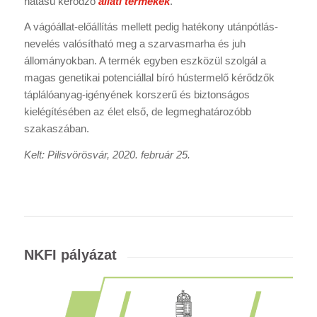
hatású kérődző
állati termékek
.
A vágóállat-előállítás mellett pedig hatékony utánpótlás-
nevelés valósítható meg a szarvasmarha és juh
állományokban. A termék egyben eszközül szolgál a
magas genetikai potenciállal bíró hústermelő kérődzők
táplálóanyag-igényének korszerű és biztonságos
kielégítésében az élet első, de legmeghatározóbb
szakaszában.
Kelt: Pilisvörösvár, 2020. február 25.
NKFI pályázat