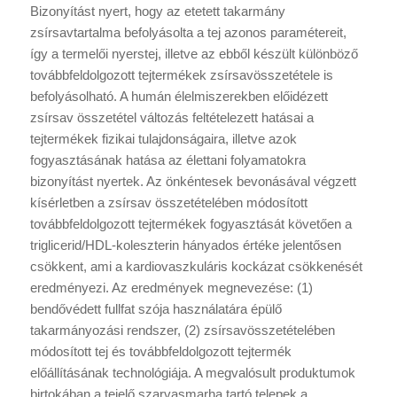
Bizonyítást nyert, hogy az etetett takarmány
zsírsavtartalma befolyásolta a tej azonos paramétereit,
így a termelői nyerstej, illetve az ebből készült különböző
továbbfeldolgozott tejtermékek zsírsavösszetétele is
befolyásolható. A humán élelmiszerekben előidézett
zsírsav összetétel változás feltételezett hatásai a
tejtermékek fizikai tulajdonságaira, illetve azok
fogyasztásának hatása az élettani folyamatokra
bizonyítást nyertek. Az önkéntesek bevonásával végzett
kísérletben a zsírsav összetételében módosított
továbbfeldolgozott tejtermékek fogyasztását követően a
triglicerid/HDL-koleszterin hányados értéke jelentősen
csökkent, ami a kardiovaszkuláris kockázat csökkenését
eredményezi. Az eredmények megnevezése: (1)
bendővédett fullfat szója használatára épülő
takarmányozási rendszer, (2) zsírsavösszetételében
módosított tej és továbbfeldolgozott tejtermék
előállításának technológiája. A megvalósult produktumok
birtokában a tejelő szarvasmarha tartó telepek a