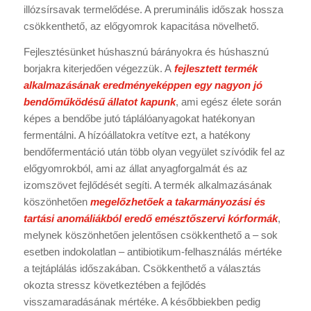
illózsírsavak termelődése. A preruminális időszak hossza
csökkenthető, az előgyomrok kapacitása növelhető.
Fejlesztésünket húshasznú bárányokra és húshasznú
borjakra kiterjedően végezzük. A
fejlesztett termék
alkalmazásának eredményeképpen egy nagyon jó
bendőműködésű állatot kapunk
, ami egész élete során
képes a bendőbe jutó táplálóanyagokat hatékonyan
fermentálni. A hízóállatokra vetítve ezt, a hatékony
bendőfermentáció után több olyan vegyület szívódik fel az
előgyomrokból, ami az állat anyagforgalmát és az
izomszövet fejlődését segíti. A termék alkalmazásának
köszönhetően
megelőzhetőek a takarmányozási és
tartási anomáliákból eredő emésztőszervi kórformák
,
melynek köszönhetően jelentősen csökkenthető a – sok
esetben indokolatlan – antibiotikum-felhasználás mértéke
a tejtáplálás időszakában. Csökkenthető a választás
okozta stressz következtében a fejlődés
visszamaradásának mértéke. A későbbiekben pedig