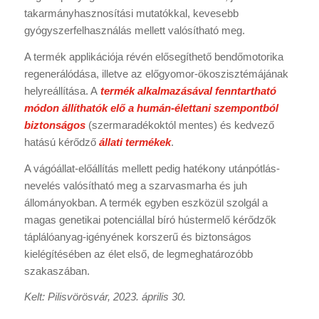
takarmányhasznosítási mutatókkal, kevesebb
gyógyszerfelhasználás mellett valósítható meg.
A termék applikációja révén elősegíthető bendőmotorika
regenerálódása, illetve az előgyomor-ökoszisztémájának
helyreállítása. A
termék alkalmazásával fenntartható
módon állíthatók elő a humán-élettani szempontból
biztonságos
(szermaradékoktól mentes) és kedvező
hatású kérődző
állati termékek
.
A vágóállat-előállítás mellett pedig hatékony utánpótlás-
nevelés valósítható meg a szarvasmarha és juh
állományokban. A termék egyben eszközül szolgál a
magas genetikai potenciállal bíró hústermelő kérődzők
táplálóanyag-igényének korszerű és biztonságos
kielégítésében az élet első, de legmeghatározóbb
szakaszában.
Kelt: Pilisvörösvár, 2023. április 30.