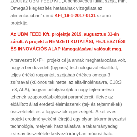
Zárult az UBM FEED Kft. „A bendővédett fullfat szója, mint
Omega3 kiegészítés hatásainak vizsgálata az
alimentációban” című
KFI_16-1-2017-0131
számú
projektje.
Az UBM FEED Kft. projektje 2019. augusztus 31-én
zárult. A projekt a NEMZETI KUTATÁSI, FEJLESZTÉSI
ÉS INNOVÁCIÓS ALAP támogatásával valósult meg.
A tervezett K+F+I projekt célja annak meghatározása volt,
hogy a bendővédett (bypass) technológiával előállított,
teljes értékű roppantott szójabab értékes omega-3
zsírsavai (különös tekintettel az alfa-linolénsavra, C18:3,
n-3, ALA), hogyan befolyásolják a nagy tejtermelésű
tehenek szaporodásbiológiai paramétereit, illetve az
előállított állati eredetű élelmiszerek (tej- és tejtermékek)
összetételét és a fogyasztók egészségét.. A két éves
projekt eredményeként létrejött egy olyan takarmányozási
technológia, melynek használatával a takarmányadag
zsírsav összetétele kedvező irányban módosítható.