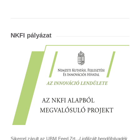
NKFI pályázat
Sikerrel zárult az UBM Feed Zrt.
„Liofilizált bendőfolyadék