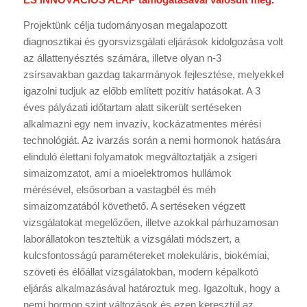
Projektünk célja tudományosan megalapozott
diagnosztikai és gyorsvizsgálati eljárások kidolgozása volt
az állattenyésztés számára, illetve olyan n-3
zsírsavakban gazdag takarmányok fejlesztése, melyekkel
igazolni tudjuk az előbb említett pozitív hatásokat. A 3
éves pályázati időtartam alatt sikerült sertéseken
alkalmazni egy nem invazív, kockázatmentes mérési
technológiát. Az ivarzás során a nemi hormonok hatására
elinduló élettani folyamatok megváltoztatják a zsigeri
simaizomzatot, ami a mioelektromos hullámok
mérésével, elsősorban a vastagbél és méh
simaizomzatából követhető. A sertéseken végzett
vizsgálatokat megelőzően, illetve azokkal párhuzamosan
laborállatokon teszteltük a vizsgálati módszert, a
kulcsfontosságú paramétereket molekuláris, biokémiai,
szöveti és élőállat vizsgálatokban, modern képalkotó
eljárás alkalmazásával határoztuk meg. Igazoltuk, hogy a
nemi hormon szint változások és ezen keresztül az