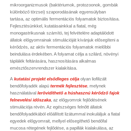
mikroorganizmusok (baktériumok, protozoonok, gombák
különböző törzsei) szaporodásának egyensúlyban
tartása, az optimális fermentációs folyamatok biztosítása.
Fejlesztésünkkel, kutatásainkkal a fiatal, még
monogastrikusnak számító, tej felvételére adaptálódott
állatok előgyomrainak stimulációját kívánjuk elősegíteni a
kérődzés, az aktív fermentációs folyamatok mielőbbi
beindulása érdekében. A folyamat célja a szilárd, növényi
táplálék feltárására, hasznosítására alkalmas
emésztőszervrendszer kialakítása.
A
kutatási projekt elsődleges célja
olyan liofilizált
bendőfolyadék alapú
termék fejlesztése
, melynek
használatával
lerövidíthető a húshasznú kérődző fajok
felnevelési időszaka
, az előgyomrok fejlődésének
stimulációja révén. Az egészséges felnőtt állatok
bendőfolyadékából előállított lizátummal inokuláljuk a fiatal
egyedek előgyomrait, mellyel elősegíthető bendőfal
mucosa rétegének fejlődése, a papillák kialakulása, az