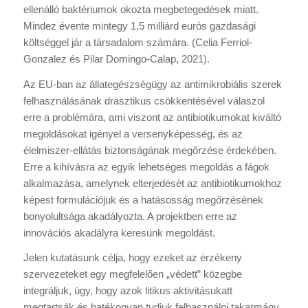
ellenálló baktériumok okozta megbetegedések miatt.
Mindez évente mintegy 1,5 milliárd eurós gazdasági
költséggel jár a társadalom számára. (Celia Ferriol-
Gonzalez és Pilar Domingo-Calap, 2021).
Az EU-ban az állategészségügy az antimikrobiális szerek
felhasználásának drasztikus csökkentésével válaszol
erre a problémára, ami viszont az antibiotikumokat kiváltó
megoldásokat igényel a versenyképesség, és az
élelmiszer-ellátás biztonságának megőrzése érdekében.
Erre a kihívásra az egyik lehetséges megoldás a fágok
alkalmazása, amelynek elterjedését az antibiotikumokhoz
képest formulációjuk és a hatásosság megőrzésének
bonyolultsága akadályozta. A projektben erre az
innovációs akadályra keresünk megoldást.
Jelen kutatásunk célja, hogy ezeket az érzékeny
szervezeteket egy megfelelően „védett” közegbe
integráljuk, úgy, hogy azok litikus aktivitásukatt
megtartsák és hatékonyan tudjuk felhasználni takarmány