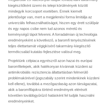
kiegészítőként üzemi és telepi körülmények között
mindegyik korcsoport esetében. Ennek kiemelt
jelentősége van, mert a megjelenési forma limitálja az
univerzális felhasználhatóságot, hiszen egy érett szülőpár
és egy napos csibe nem tud azonos méretű és
keménységű tápot felvenni. A forradalmian új technológia
eredményeként a következő, a baromfi tenyésztésének
teljes élettartamát végigkísérő takarmány-kiegészítő
termékcsalád kutatás-fejlesztése valósul meg.
Projektünk célpiaca egyrészről azon hazai és európai
baromfitelepek, akik hatékonyan kívánnak küzdeni az
antimikrobiális rezisztencia állattartásban felmerülő
problémakörével (jogszabály szerint mindenkinek küzdeni
kell ellene), továbbá a mezőgazdaság azon társágazatai,
akik a baromfifajokra történő eredmények elérését
követően továbbgyűrűző hatásként fel tudják használni
eredményeinket.