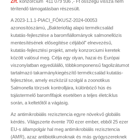
Zrt.
konzorcium 411 079 936 ,- Ft összegű vissza nem
térítendő támogatásban részesült.
A 2023-1.1.1-PIACI_FÓKUSZ-2024-00053
azonosítószámú, „Bakteriofág alapú termékcsalád
kutatás-fejlesztése a baromfiállományok salmonellózis
mentesítésének elősegítése céljából” elnevezésű,
kutatás-fejlesztési projekt, amely konzorciumi keretek
között valósul meg. Célja egy olyan, hazai és Európai
viszonylatban egyedülálló, többkomponensű fagolizátumot
tartalmazó takarmánykiegészítő termékcsalád kutatás-
fejlesztése, amely eszközül szolgál a zoonotikus
Salmonella törzsek kontrolljára, különböző hús és
tojástermelő baromfifajok esetében a teljes életciklus
során, a keltetőtől a vágásig.
Az antimikrobiális rezisztencia egyre növekvő globális
kérdés. Világszerte évente 700 ezer ember, ebből 25 ezer
EU-s állampolgár hal meg antimikrobiális rezisztencia
(AMR), azaz antibiotikumoknak és más gyógyszereknek