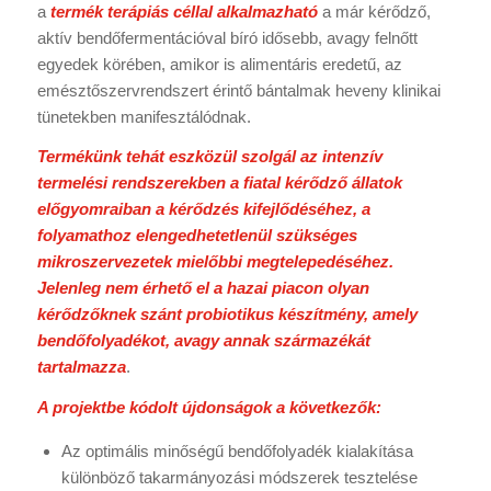
a
termék terápiás céllal alkalmazható
a már kérődző,
aktív bendőfermentációval bíró idősebb, avagy felnőtt
egyedek körében, amikor is alimentáris eredetű, az
emésztőszervrendszert érintő bántalmak heveny klinikai
tünetekben manifesztálódnak.
Termékünk tehát eszközül szolgál az intenzív
termelési rendszerekben a fiatal kérődző állatok
előgyomraiban a kérődzés kifejlődéséhez, a
folyamathoz elengedhetetlenül szükséges
mikroszervezetek mielőbbi megtelepedéséhez.
Jelenleg nem érhető el a hazai piacon olyan
kérődzőknek szánt probiotikus készítmény, amely
bendőfolyadékot, avagy annak származékát
tartalmazza
.
A projektbe kódolt újdonságok a következők:
Az optimális minőségű bendőfolyadék kialakítása
különböző takarmányozási módszerek tesztelése