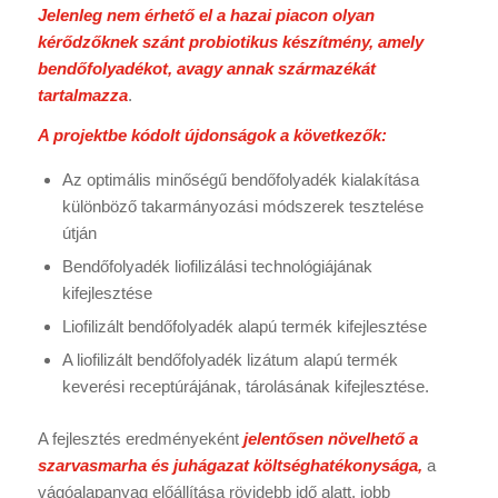
Jelenleg nem érhető el a hazai piacon olyan
kérődzőknek szánt probiotikus készítmény, amely
bendőfolyadékot, avagy annak származékát
tartalmazza
.
A projektbe kódolt újdonságok a következők:
Az optimális minőségű bendőfolyadék kialakítása
különböző takarmányozási módszerek tesztelése
útján
Bendőfolyadék liofilizálási technológiájának
kifejlesztése
Liofilizált bendőfolyadék alapú termék kifejlesztése
A liofilizált bendőfolyadék lizátum alapú termék
keverési receptúrájának, tárolásának kifejlesztése.
A fejlesztés eredményeként
jelentősen növelhető a
szarvasmarha és juhágazat költséghatékonysága,
a
vágóalapanyag előállítása rövidebb idő alatt, jobb