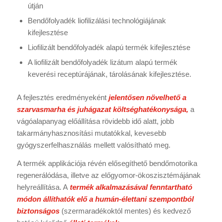
útján
Bendőfolyadék liofilizálási technológiájának
kifejlesztése
Liofilizált bendőfolyadék alapú termék kifejlesztése
A liofilizált bendőfolyadék lizátum alapú termék
keverési receptúrájának, tárolásának kifejlesztése.
A fejlesztés eredményeként
jelentősen növelhető a
szarvasmarha és juhágazat költséghatékonysága,
a
vágóalapanyag előállítása rövidebb idő alatt, jobb
takarmányhasznosítási mutatókkal, kevesebb
gyógyszerfelhasználás mellett valósítható meg.
A termék applikációja révén elősegíthető bendőmotorika
regenerálódása, illetve az előgyomor-ökoszisztémájának
helyreállítása. A
termék alkalmazásával fenntartható
módon állíthatók elő a humán-élettani szempontból
biztonságos
(szermaradékoktól mentes) és kedvező