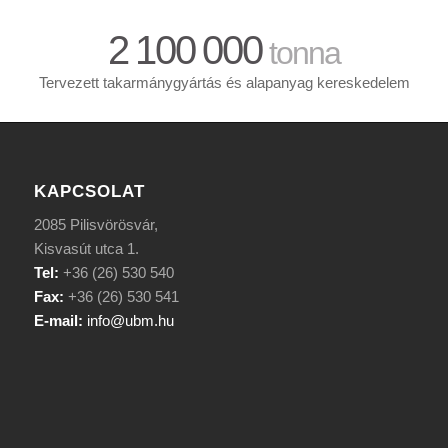
2
100
000
tonna
Tervezett takarmánygyártás és alapanyag kereskedelem
KAPCSOLAT
2085 Pilisvörösvár,
Kisvasút utca 1.
Tel:
+36 (26) 530 540
Fax:
+36 (26) 530 541
E-mail:
info@ubm.hu