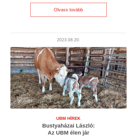
Olvass tovább
2023.08.20.
UBM HÍREK
Bustyaházai László:
Az UBM élen jár