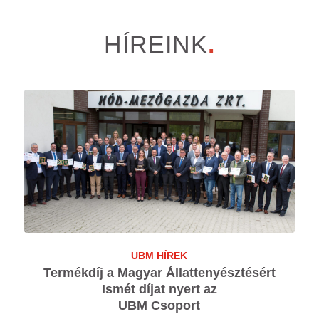
HÍREINK
.
UBM HÍREK
Termékdíj a Magyar Állattenyésztésért
Ismét díjat nyert az
UBM Csoport