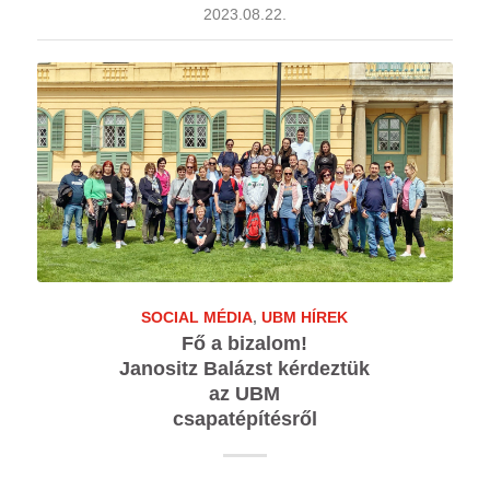
2023.08.22.
SOCIAL MÉDIA
,
UBM HÍREK
Fő a bizalom!
Janositz Balázst kérdeztük
az UBM
csapatépítésről