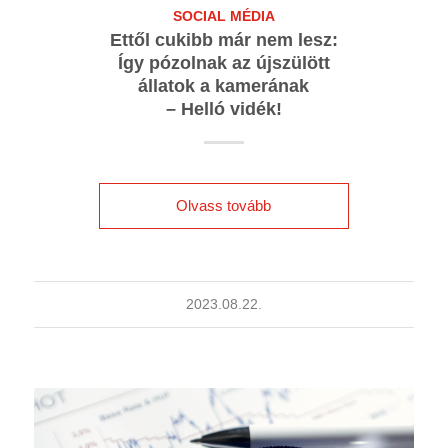
SOCIAL MÉDIA
Ettől cukibb már nem lesz:
Így pózolnak az újszülött
állatok a kamerának
– Helló vidék!
Olvass tovább
2023.08.22.