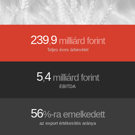
239
9
,
milliárd forint
Teljes éves árbevétel
5
4
,
milliárd forint
EBITDA
56
%-ra emelkedett
az export értékesítés aránya