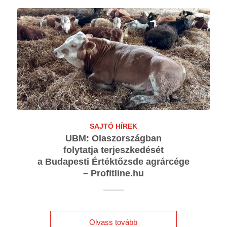
SAJTÓ HÍREK
UBM: Olaszországban
folytatja terjeszkedését
a Budapesti Értéktőzsde agrárcége
– Profitline.hu
Olvass tovább