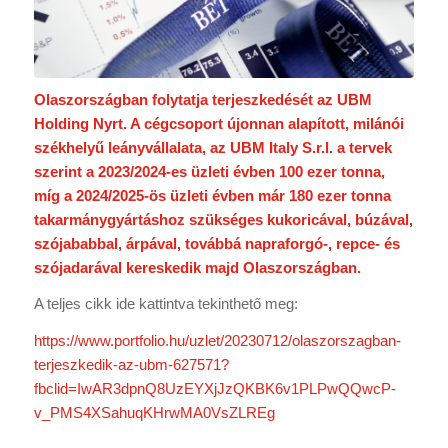
Olaszországban folytatja terjeszkedését az UBM
Holding Nyrt. A cégcsoport újonnan alapított, milánói
székhelyű leányvállalata, az UBM Italy S.r.l. a tervek
szerint a 2023/2024-es üzleti évben 100 ezer tonna,
míg a 2024/2025-ös üzleti évben már 180 ezer tonna
takarmánygyártáshoz szükséges kukoricával, búzával,
szójababbal, árpával, továbbá napraforgó-, repce- és
szójadarával kereskedik majd Olaszországban.
A teljes cikk ide kattintva tekinthető meg:
https://www.portfolio.hu/uzlet/20230712/olaszorszagban-
terjeszkedik-az-ubm-627571?
fbclid=IwAR3dpnQ8UzEYXjJzQKBK6v1PLPwQQwcP-
v_PMS4XSahuqKHrwMA0VsZLREg