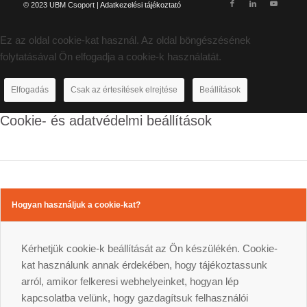
© 2023 UBM Csoport |
Adatkezelési tájékoztató
Ez az oldal cookie-kat használ. Az oldal böngészésének
folytatásával Ön elfogadja a cookie-k használatát.
Elfogadás
Csak az értesítések elrejtése
Beállítások
Cookie- és adatvédelmi beállítások
Hogyan használjuk a cookie-kat?
Kérhetjük cookie-k beállítását az Ön készülékén. Cookie-
kat használunk annak érdekében, hogy tájékoztassunk
arról, amikor felkeresi webhelyeinket, hogyan lép
kapcsolatba velünk, hogy gazdagítsuk felhasználói